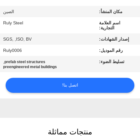
مكان المنشأ:
الصين
معلومات
اسم العلامة
Ruly Steel
عنا
التجارية:
إصدار الشهادات:
SGS, ,ISO, BV
جولة
رقم الموديل:
Ruly0006
في
تسليط الضوء:
,
prefab steel structures
المعمل
preengineered metal buildings
مراقبة
اتصل بنا!
الجودة
اتصل
بنا
منتجات مماثلة