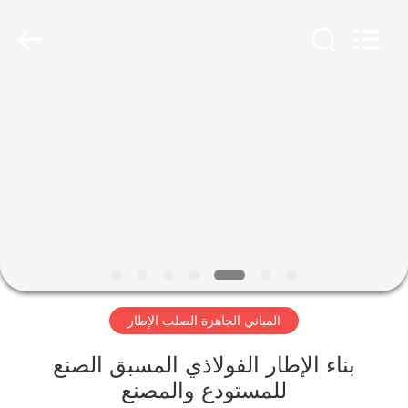
Qingdao
Ruly
Steel
Engineering
Co.,Ltd.
All
Rights
Reserved.
منزل،
بيت
منتجات
أشرطة
فيديو
المباني الجاهزة الصلب الإطار
عرض
الواقع
بناء الإطار الفولاذي المسبق الصنع
للمستودع والمصنع
الافتراضي