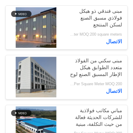
أخبار
مبنى فندقي ذو هيكل
فولاذي مسبق الصنع
لسكن المنتجع
حل
USD19-USD39 Per Square Meter MOQ:200 square meters
خطأ
الاتصال
BLOG
مبنى سكني من الفولاذ
متعدد الطوابق هيكل
SITEMAP
الإطار المسبق الصنع لوح
الحائط المعزول
USD29-USD99 Per Square Meter MOQ:200 متر مربع
الاتصال
PRIVACY
POLICY
مباني مكاتب فولاذية
للشركات الحديثة فعالة
من حيث التكلفة، مبنية
حسب الطلب، تجميع