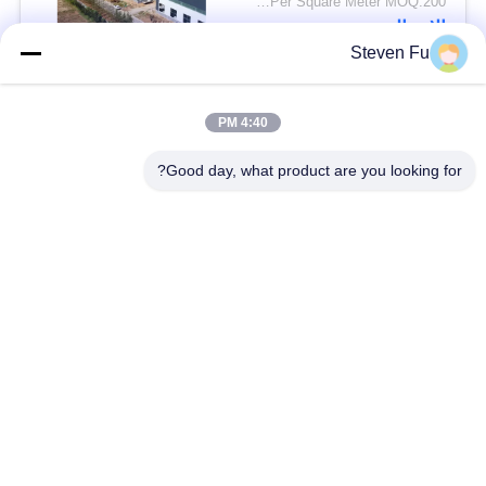
USD29-USD99 Per Square Meter MOQ:200 متر مربع
سريع
الاتصال
Steven Fu
فئات شعبية
جميع
4:40 PM
Good day, what product are you looking for?
مستودع الهيكل الصلب
ورشة الهيكل الصلب
بناء الهيكل الصلب
تصنيع الهيكل الصلب
المباني الجاهزة الصلب
المباني الصلب PEB
الإطار
عوارض الفولاذ الهيكلي
حظيرة الهيكل الصلب