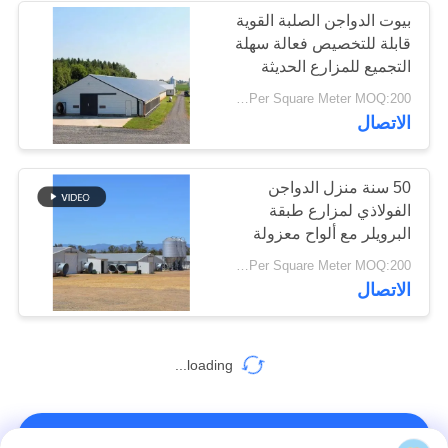
بيوت الدواجن الصلبة القوية
قابلة للتخصيص فعالة سهلة
17
التجميع للمزارع الحديثة
عوارض الفولاذ
USD29-USD99 Per Square Meter MOQ:200 متر مربع
الاتصال
الهيكلي
50 سنة منزل الدواجن
الفولاذي لمزارع طبقة
البرويلر مع ألواح معزولة
حل سكن الماشية
8
USD29-USD99 Per Square Meter MOQ:200 متر مربع
الاتصال
حظيرة الهيكل الصلب
loading...
اتصل بنا!