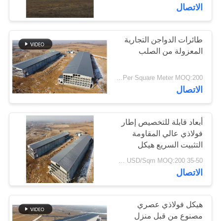
الاتصال
معلومات
عنا
طائرات الدواجن التجارية
78
المعزولة من الصلب
بناء الهيكل الصلب
جولة
USD29-USD49 Per Square Meter MOQ:200 متر مربع
في
الاتصال
المعمل
أبعاد قابلة للتخصيص إطار
فولاذي عالي المقاومة
مراقبة
التثبيت السريع هيكل
42
الجودة
فولاذي مسبق الصنع بيت
35-50 USD/Sqm MOQ:200 متر مربع
الدواجن لتربية الطيور
الاتصال
تصنيع الهيكل الصلب
اتصل
بنا
هيكل فولاذي عصري
مصنوع من قبل منزل