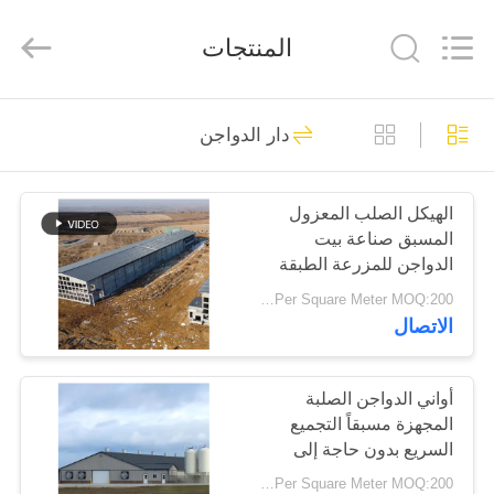
Qingdao
Ruly
Steel
المنتجات
Engineering
Co.,Ltd.
All
Rights
Reserved.
منزل،
320
دار الدواجن
بيت
مستودع الهيكل
الصلب
الهيكل الصلب المعزول
منتجات
المسبق صناعة بيت
الدواجن للمزرعة الطبقة
أشرطة
USD29-USD99 Per Square Meter MOQ:200 متر مربع
الاتصال
فيديو
175
عرض
أواني الدواجن الصلبة
ورشة الهيكل الصلب
المجهزة مسبقاً التجميع
الواقع
السريع بدون حاجة إلى
الافتراضي
أدوات خاصة
USD29-USD99 Per Square Meter MOQ:200 متر مربع