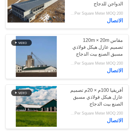
الدواجن للدجاج
أخبار
USD29-USD99 Per Square Meter MOQ:200 متر مربع
31
الاتصال
حل
خطأ
المباني الصلب PEB
مقاس 120m × 20m
تصميم عازل هيكل فولاذي
مسبق الصنع بيت الدجاج
BLOG
USD29-USD99 Per Square Meter MOQ:200 متر مربع
الاتصال
خريطة
الموقع
30
أفريقيا 100م × 20م تصميم
المباني الجاهزة
عازل هيكل فولاذي مسبق
PRIVACY
الصنع بيت الدجاج
الصلب الإطار
POLICY
USD29-USD99 Per Square Meter MOQ:200 متر مربع
الاتصال