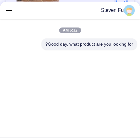
الاتصال
Steven Fu
فئات شعبية
جميع
6:32 AM
Good day, what product are you looking for?
مستودع الهيكل الصلب
ورشة الهيكل الصلب
بناء الهيكل الصلب
تصنيع الهيكل الصلب
المباني الجاهزة الصلب
المباني الصلب PEB
الإطار
عوارض الفولاذ الهيكلي
حظيرة الهيكل الصلب