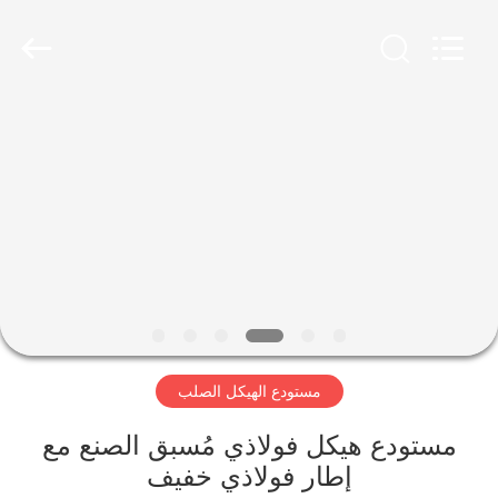
Qingdao
Ruly
Steel
Engineering
Co.,Ltd.
All
Rights
Reserved.
منزل،
بيت
منتجات
أشرطة
فيديو
مستودع الهيكل الصلب
عرض
الواقع
مستودع هيكل فولاذي مُسبق الصنع مع
إطار فولاذي خفيف
الافتراضي