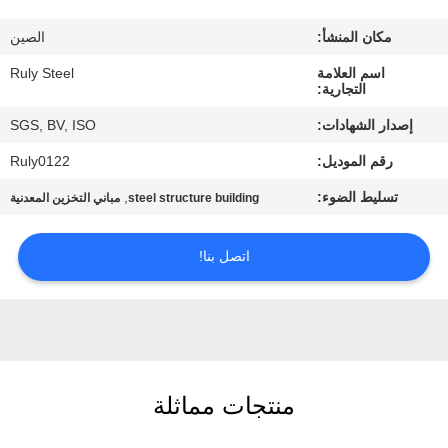
مكان المنشأ:
الصين
معلومات
اسم العلامة
Ruly Steel
عنا
التجارية:
إصدار الشهادات:
SGS, BV, ISO
جولة
رقم الموديل:
Ruly0122
في
تسليط الضوء:
,
steel structure building
مباني التخزين المعدنية
المعمل
اتصل بنا!
مراقبة
الجودة
اتصل
منتجات مماثلة
بنا