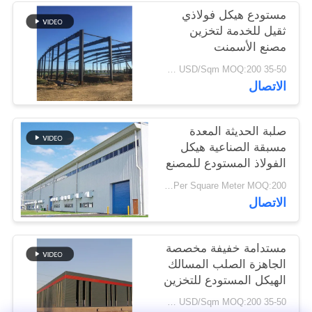
أخبار
مستودع هيكل فولاذي
ثقيل للخدمة لتخزين
مصنع الأسمنت
حل
35-50 USD/Sqm MOQ:200 متر مربع
خطأ
الاتصال
BLOG
صلبة الحديثة المعدة
مسبقة الصناعية هيكل
الفولاذ المستودع للمصنع
SITEMAP
USD29-USD49 Per Square Meter MOQ:200 متر مربع
الاتصال
PRIVACY
POLICY
مستدامة خفيفة مخصصة
الجاهزة الصلب المسالك
الهيكل المستودع للتخزين
35-50 USD/Sqm MOQ:200 متر مربع