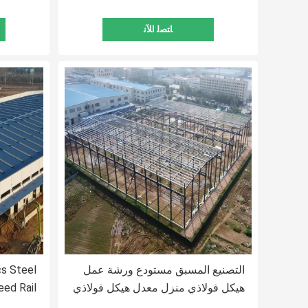
ﺎﺘﺼﻟ ﺍﻶﻧ
التصنيع المسبق مستودع ورشة عمل
cs Steel
هيكل فولاذي منزل معدل هيكل فولاذي
eed Rail
المباني ورشة عمل
Station