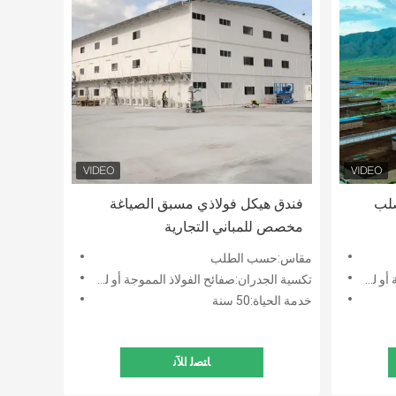
لب
فندق هيكل فولاذي مسبق الصياغة
مخصص للمباني التجارية
مقاس:حسب الطلب
شطيرة
تكسية الجدران:صفائح الفولاذ المموجة أو لوحة شطيرة
خدمة الحياة:50 سنة
ﺎﺘﺼﻟ ﺍﻶﻧ