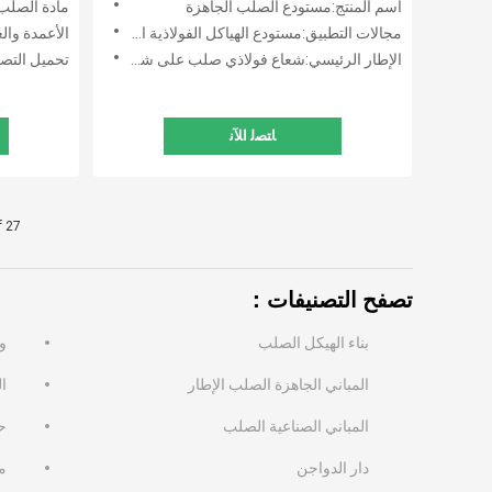
اسم المنتج:مستودع الصلب الجاهزة
مادة الصلب الخام:، Q355B
مجالات التطبيق:مستودع الهياكل الفولاذية الجاهزة خفيفة الوزن
الأعمدة والعوارض:H
الإطار الرئيسي:شعاع فولاذي صلب على شكل H
تحميل التصم
ﺎﺘﺼﻟ ﺍﻶﻧ
f 27
تصفح التصنيفات：
بناء الهيكل الصلب
و
المباني الجاهزة الصلب الإطار
ال
المباني الصناعية الصلب
ح
دار الدواجن
من