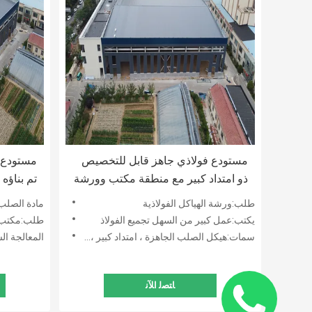
مستودع فولاذي جاهز قابل للتخصيص
مستودع ف
ذو امتداد كبير مع منطقة مكتب وورشة
تم بناؤه
متكاملة
والمكاتب
طلب:ورشة الهياكل الفولاذية
مادة الصلب:Q235B ، Q355B أو طلبات المشترين ، مثل: SEN ، DIN ، IPE ، AISI ، JIS
يكتب:عمل كبير من السهل تجميع الفولاذ
طلب:مكتب متعدد الطابق ، 
سمات:هيكل الصلب الجاهزة ، امتداد كبير ، الميزانين ، رافعة
المعالجة الس
ﺎﺘﺼﻟ ﺍﻶﻧ