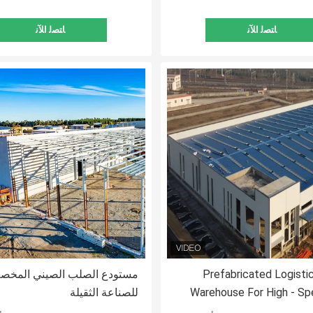
ﺎﺘﺼﻟ ﺍﻶﻧ
ﺎﺘﺼﻟ ﺍﻶﻧ
Prefabricated Logisti
مستودع الصلب الصيني المخ
Warehouse For High - Sp
للصناعة الثقيلة