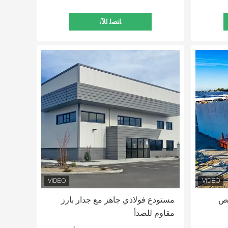
ﺎﺘﺼﻟ ﺍﻶﻧ
صص
مستودع فولاذي جاهز مع جدار بارز
مقاوم للصدأ