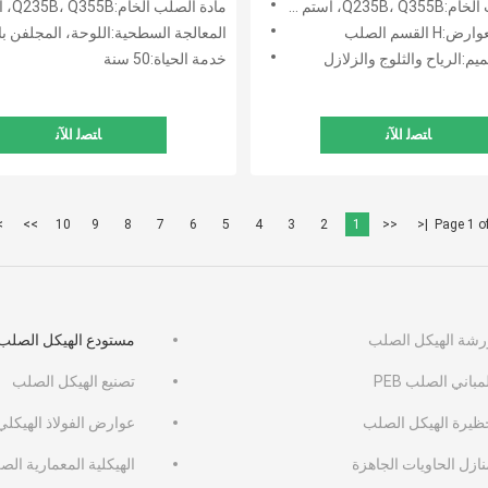
Q235B، أستم A36
مادة الصلب الخام:Q235B، Q355B، أستم A36
 القسم الصلب
المعالجة السطحية:اللوحة، المجلفن بالغمس ال
يم:الرياح والثلوج والزلازل
خدمة الحياة:50 سنة
ﺎﺘﺼﻟ ﺍﻶﻧ
ﺎﺘﺼﻟ ﺍﻶﻧ
|
>>
10
9
8
7
6
5
4
3
2
1
<<
|<
Page 1 o
رشة الهيكل الصلب
مستودع الهيكل الصلب
مباني الصلب PEB
تصنيع الهيكل الصلب
ظيرة الهيكل الصلب
عوارض الفولاذ الهيكلي
ازل الحاويات الجاهزة
الهيكلية المعمارية ال