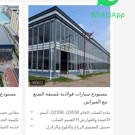
WhatsApp
مستودع سيارات فولاذية مُسبقة الصنع
مستودع ف
مع الميزانين
مادة الصلب الخام:Q235B، Q355B، أستم A36
مقاس:حسب
الأعمدة والعوارض:H القسم الصلب
تكسية الجدران:
تحميل التصميم:الرياح والثلوج والزلازل
خدمة الحياة:50 سن