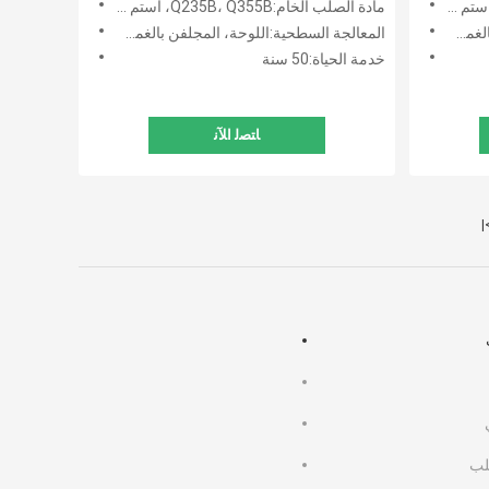
مادة الصلب الخام:Q235B، Q355B، أستم A36
ساخن
المعالجة السطحية:اللوحة، المجلفن بالغمس الساخن
خدمة الحياة:50 سنة
ﺎﺘﺼﻟ ﺍﻶﻧ
>
صلب