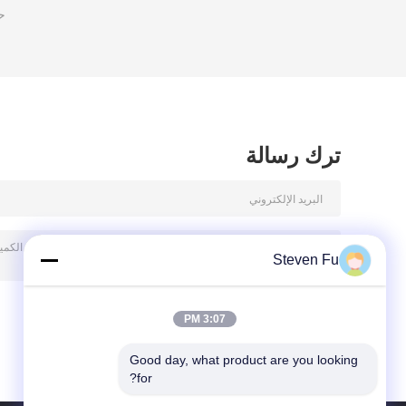
ح
ترك رسالة
Steven Fu
3:07 PM
Steven Fu: +86-18661691560
Good day, what product are you looking 
for?