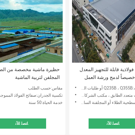
ولاذية قابلة للتجهيز المعدل
حظيرة ماشية مخصصة من الص
 خصيصاً لدمج ورشة العمل
المجلفن لتربية الماشية
ASTM ، B
مقاس:حسب الطلب
مكتب الشركات ، المباني الإدارية ، الحكومة ، المؤسسة التعليمية
تكسية الجدران:صفائح الفولاذ المموجة أو لوحة 
طحية:الطلاء أو المجلفنة الساخنة
خدمة الحياة:50 سنة
ﺎﺘﺼﻟ ﺍﻶﻧ
ﺎﺘﺼﻟ ﺍﻶﻧ