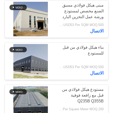
مبنى هيكل فولاذي مسبق
الصنع مخصص لمستودع
17
ورشة عمل التخزين البارد
عوارض الفولاذ
USD29-USD53 Per SQM MOQ:500 متر مربع
الاتصال
الهيكلي
بناء هيكل فولاذي من قبل
للمستودع
8
USD29-USD53 Per SQM MOQ:500 متر مربع
الاتصال
حظيرة الهيكل الصلب
مستودع هيكل فولاذي من
قبل مع رافعة فوقية
Q235B Q355B
USD19-USD39 Per Square Meter MOQ:200 مترا مربعا