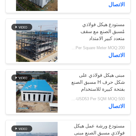
الاتصال
معلومات
عنا
مستودع هيكل فولاذي
78
مُسبق الصنع مع سقف
متعدد كبير الامتداد
بناء الهيكل الصلب
جولة
USD19-USD39 Per Square Meter MOQ:200 مترا مربعا
في
الاتصال
المعمل
مبنى هيكل فولاذي على
شكل حرف H مسبق الصنع
مراقبة
بفتحة كبيرة للاستخدام
42
الجودة
الصناعي
USD29-USD53 Per SQM MOQ:500 متر مربع
الاتصال
تصنيع الهيكل الصلب
اتصل
بنا
مستودع ورشة عمل هيكل
فولاذي مسبق الصنع مبنى