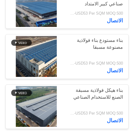
صناعي كبير الامتداد
أخبار
USD29-USD53 Per SQM MOQ:500 متر مربع
31
الاتصال
حل
خطأ
المباني الصلب PEB
بناء مستودع بناء فولاذية
مصنوعة مسبقا
BLOG
USD29-USD53 Per SQM MOQ:500 متر مربع
الاتصال
خريطة
الموقع
30
بناء هيكل فولاذية مسبقة
المباني الجاهزة
الصنع للاستخدام الصناعي
PRIVACY
الصلب الإطار
POLICY
USD29-USD53 Per SQM MOQ:500 متر مربع
الاتصال