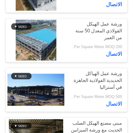
الاتصال
معلومات
عنا
ورشة عمل الهيكل
77
الفولاذي المعدل 50 سنة
من العمر
بناء الهيكل الصلب
جولة
USD25-USD45 Per Square Meter MOQ:200 مترا مربعا
في
الاتصال
المعمل
ورشة عمل الهياكل
الحديدية الفولاذية الجاهزة
مراقبة
في أستراليا
41
الجودة
USD29-USD99 Per Square Meter MOQ:500 متر مربع
الاتصال
تصنيع الهيكل الصلب
اتصل
بنا
مبنى مصنع الهيكل الصلب
الحديث مع ورشة الميزانين