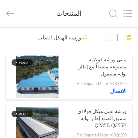
Qingdao
Ruly
Steel
المنتجات
Engineering
Co.,Ltd.
All
Rights
Reserved.
منزل،
311
ورشة الهيكل الصلب
بيت
مستودع الهيكل
الصلب
مبنى ورشة فولاذية
منتجات
مصنوعة مسبقاً مع إطار
بوابة مصقول
أشرطة
USD25-USD45 Per Square Meter MOQ:200 مترا مربعا
الاتصال
فيديو
175
عرض
ورشة عمل هيكل فولاذي
ورشة الهيكل الصلب
مسبق الصنع إطار بوابة
الواقع
Q235B Q355B
الافتراضي
USD25-USD45 Per Square Meter MOQ:200 مترا مربعا