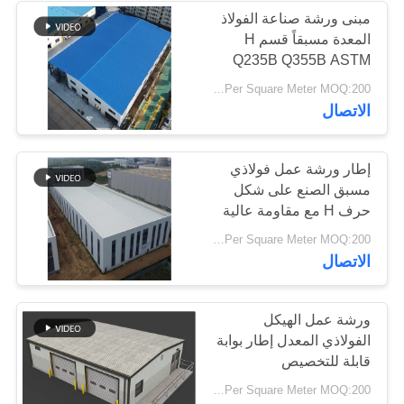
مبنى ورشة صناعة الفولاذ
المعدة مسبقاً قسم H
17
Q235B Q355B ASTM
عوارض الفولاذ
A36
USD25-USD45 Per Square Meter MOQ:200 مترا مربعا
الاتصال
الهيكلي
إطار ورشة عمل فولاذي
مسبق الصنع على شكل
حرف H مع مقاومة عالية
للرياح
8
USD25-USD45 Per Square Meter MOQ:200 مترا مربعا
الاتصال
حظيرة الهيكل الصلب
ورشة عمل الهيكل
الفولاذي المعدل إطار بوابة
قابلة للتخصيص
USD25-USD45 Per Square Meter MOQ:200 مترا مربعا