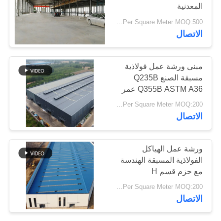
المعدنية
أخبار
USD29-USD99 Per Square Meter MOQ:500 متر مربع
30
الاتصال
حل
خطأ
المباني الصلب PEB
مبنى ورشة عمل فولاذية
مسبقة الصنع Q235B
Q355B ASTM A36 عمر
BLOG
50 عامًا
USD25-USD45 Per Square Meter MOQ:200 مترا مربعا
الاتصال
خريطة
الموقع
29
ورشة عمل الهياكل
المباني الجاهزة
الفولاذية المسبقة الهندسة
PRIVACY
مع حزم قسم H
الصلب الإطار
POLICY
USD25-USD45 Per Square Meter MOQ:200 مترا مربعا
الاتصال