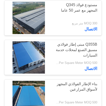
مستودع فولاذ Q345
المجهز مع عمر 50 عاما
17
عوارض الفولاذ
MOQ:300 متر مربع
الاتصال
الهيكلي
Q355B مبنى إطار فولاذي
مسبق الصنع لمحلات خدمة
السيارات
8
USD29-USD99 Per Square Meter MOQ:500 مترا مربعا
الاتصال
حظيرة الهيكل الصلب
بناء الإطار الفولاذي المجهز
لأسواق المزارعين
USD29-USD99 Per Square Meter MOQ:500 متر مربع