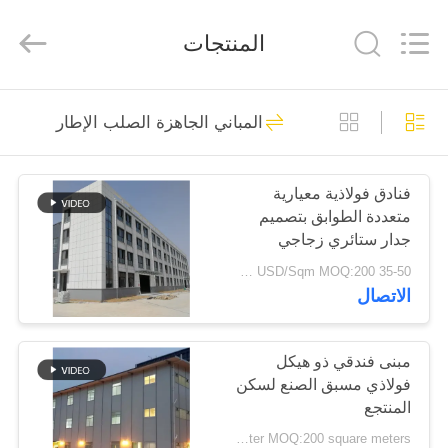
Qingdao
Ruly
Steel
المنتجات
Engineering
Co.,Ltd.
All
Rights
Reserved.
منزل،
320
المباني الجاهزة الصلب الإطار
بيت
مستودع الهيكل
الصلب
فنادق فولاذية معيارية
منتجات
متعددة الطوابق بتصميم
جدار ستائري زجاجي
أشرطة
35-50 USD/Sqm MOQ:200 متر مربع
الاتصال
فيديو
175
عرض
مبنى فندقي ذو هيكل
ورشة الهيكل الصلب
فولاذي مسبق الصنع لسكن
الواقع
المنتجع
الافتراضي
USD19-USD39 Per Square Meter MOQ:200 square meters