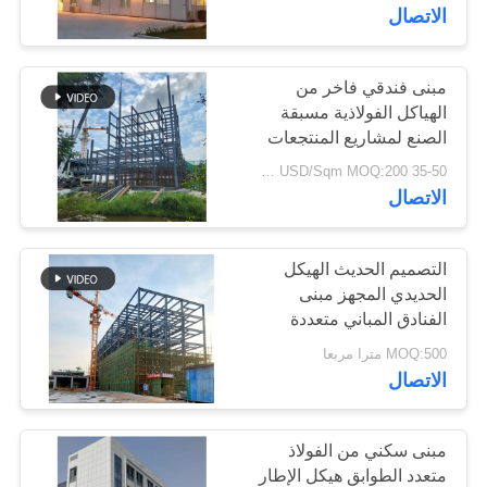
الاتصال
معلومات
عنا
مبنى فندقي فاخر من
78
الهياكل الفولاذية مسبقة
الصنع لمشاريع المنتجعات
بناء الهيكل الصلب
جولة
35-50 USD/Sqm MOQ:200 متر مربع
في
الاتصال
المعمل
التصميم الحديث الهيكل
الحديدي المجهز مبنى
مراقبة
الفنادق المباني متعددة
42
الجودة
الطوابق مبنى الصلب
MOQ:500 مترا مربعا
الاتصال
تصنيع الهيكل الصلب
اتصل
بنا
مبنى سكني من الفولاذ
متعدد الطوابق هيكل الإطار