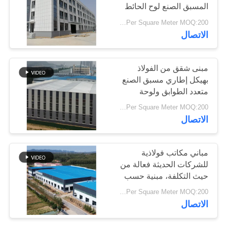
المسبق الصنع لوح الحائط
أخبار
المعزول
USD29-USD99 Per Square Meter MOQ:200 متر مربع
31
الاتصال
حل
خطأ
المباني الصلب PEB
مبنى شقق من الفولاذ
بهيكل إطاري مسبق الصنع
متعدد الطوابق ولوحة
BLOG
جدارية معزولة
USD29-USD99 Per Square Meter MOQ:200 متر مربع
الاتصال
خريطة
الموقع
30
مباني مكاتب فولاذية
المباني الجاهزة
للشركات الحديثة فعالة من
PRIVACY
حيث التكلفة، مبنية حسب
الصلب الإطار
الطلب، تجميع سريع
POLICY
USD29-USD99 Per Square Meter MOQ:200 متر مربع
الاتصال