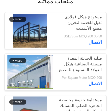
منتجات مماثلة
أخبار
مستودع هيكل فولاذي
حل
ثقيل للخدمة لتخزين
مصنع الأسمنت
خطأ
35-50 USD/Sqm MOQ:200 متر مربع
الاتصال
BLOG
صلبة الحديثة المعدة
SITEMAP
مسبقة الصناعية هيكل
الفولاذ المستودع للمصنع
PRIVACY
USD29-USD49 Per Square Meter MOQ:200 متر مربع
الاتصال
POLICY
مستدامة خفيفة مخصصة
الجاهزة الصلب المسالك