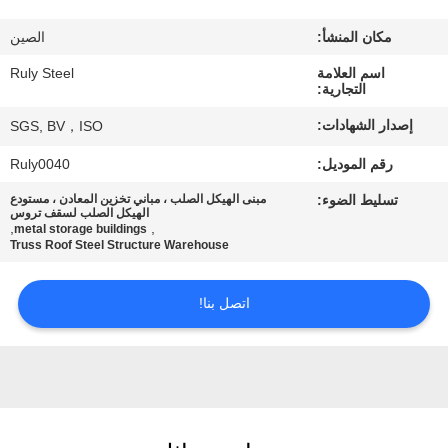
مكان المنشأ:
الصين
معلومات
اسم العلامة
Ruly Steel
عنا
التجارية:
إصدار الشهادات:
SGS, BV，ISO
جولة
رقم الموديل:
Ruly0040
في
تسليط الضوء:
مبنى الهيكل الصلب ، مباني تخزين المعادن ، مستودع
المعمل
الهيكل الصلب لسقف تروس
,
,
metal storage buildings
Truss Roof Steel Structure Warehouse
مراقبة
اتصل بنا!
الجودة
اتصل
بنا