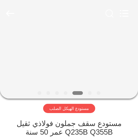
Qingdao
Ruly
Steel
Engineering
Co.,Ltd.
All
Rights
Reserved.
منزل،
بيت
منتجات
أشرطة
فيديو
مستودع الهيكل الصلب
عرض
الواقع
مستودع سقف جملون فولاذي ثقيل
Q235B Q355B عمر 50 سنة
الافتراضي