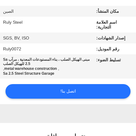
مكان المنشأ:
الصين
معلومات
اسم العلامة
Ruly Steel
عنا
التجارية:
إصدار الشهادات:
SGS, BV, ISO
جولة
رقم الموديل:
Ruly0072
في
تسليط الضوء:
مبنى الهيكل الصلب ، بناء المستودعات المعدنية ، مرآب Sa
المعمل
2.5 للهيكل الصلب
,
,
metal warehouse construction
Sa 2.5 Steel Structure Garage
مراقبة
اتصل بنا!
الجودة
اتصل
بنا