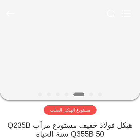
Qingdao
Ruly
Steel
Engineering
Co.,Ltd.
All
Rights
Reserved.
منزل،
بيت
منتجات
أشرطة
فيديو
مستودع الهيكل الصلب
عرض
الواقع
هيكل فولاذ خفيف مستودع مرآب Q235B
Q355B 50 سنة الحياة
الافتراضي