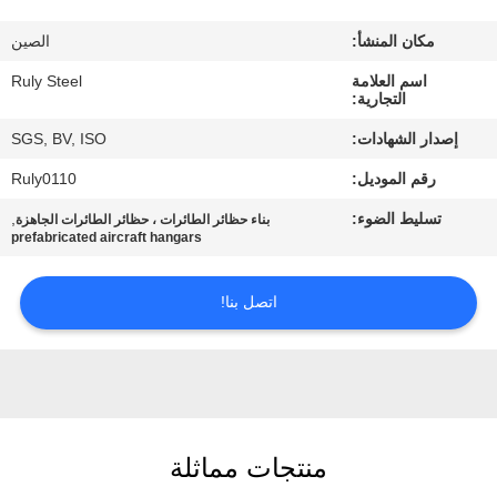
مكان المنشأ:
الصين
معلومات
اسم العلامة
Ruly Steel
عنا
التجارية:
إصدار الشهادات:
SGS, BV, ISO
جولة
رقم الموديل:
Ruly0110
في
تسليط الضوء:
,
بناء حظائر الطائرات ، حظائر الطائرات الجاهزة
المعمل
prefabricated aircraft hangars
مراقبة
اتصل بنا!
الجودة
اتصل
بنا
منتجات مماثلة