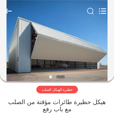
Qingdao
Ruly
Steel
Engineering
Co.,Ltd.
All
Rights
Reserved.
منزل،
بيت
منتجات
أشرطة
فيديو
حظيرة الهيكل الصلب
عرض
الواقع
هيكل حظيرة طائرات مؤقتة من الصلب
مع باب رفع
الافتراضي