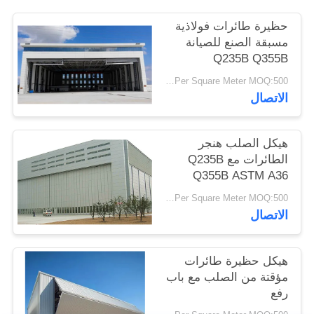
أخبار
حظيرة طائرات فولاذية
مسبقة الصنع للصيانة
Q235B Q355B
حل
USD29-USD99 Per Square Meter MOQ:500 متر مربع
خطأ
الاتصال
BLOG
هيكل الصلب هنجر
الطائرات مع Q235B
SITEMAP
Q355B ASTM A36
الصلب
USD29-USD99 Per Square Meter MOQ:500 متر مربع
الاتصال
PRIVACY
POLICY
هيكل حظيرة طائرات
مؤقتة من الصلب مع باب
رفع