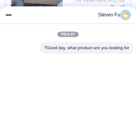
USD29-USD99 Per Square Meter MOQ:500 متر مربع
الاتصال
Steven Fu
فئات شعبية
جميع
6:07 PM
Good day, what product are you looking for?
مستودع الهيكل الصلب
ورشة الهيكل الصلب
بناء الهيكل الصلب
تصنيع الهيكل الصلب
المباني الجاهزة الصلب
المباني الصلب PEB
الإطار
عوارض الفولاذ الهيكلي
حظيرة الهيكل الصلب