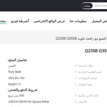
يبحث
في المعمل
معلومات عنا
عرض الواقع الافتراضي
أشرطة فيديو
منتج
مع رافعة علوية Q235B Q355B
تفاصيل المنتج:
مكان المنشأ:
الصين
اسم العلامة التجارية:
Ruly Steel
إصدار الشهادات:
SGS, BV, ISO
رقم الموديل:
Ruly0113
شروط الدفع والشحن:
الحد الأدنى لكمية:
500 متر مربع
الأسعار:
USD29-USD99 Per Square Meter