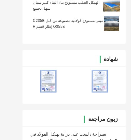
الهيكل الصلب مستودع بناء البناء كبير سبان
سهل تجميع
مبنى مستودع فولاذية مصنوعة من قبل Q235B
Q355B إطار قسم H
شهادة
زبون مراجعة
بصراحة ، لست على دراية بهيكل الفولاذ في