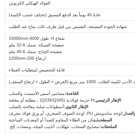
الفولاذ الهيكلي الكربوني
عادةً 45 يوماً بعد الدفع المسبق (تختلف حسب الكمية)
شهادة الجودة المصنعة، التفتيش من قبل طرف ثالث متاح عند الطلب
شعاع H: طول 4000-15000mm
صفيحة الشبكة: سمك 6-32 ملم
صفيحة الجناح: سمك 6-40 ملم
ارتفاع 200-1200mm
قابلة للتخصيص لمتطلبات العملاء
نى لكمية الطلب: 1000 متر مربع (العرض × الطول × ارتفاع السقف)
القاعدة:
مسامير أسس الأسمنت والصلب
الإطار الرئيسي:
H حزمة فولاذية (Q235/Q345) ، مطلية أو مغلفة
الإطار الثانوي:
أسطوانات صلبة معالجة بالصلب
لجدار:
لوحة ساندويتش PU، لوحة الصوف الصخري، أو ورق فولاذ مجرف
السطح
طبقتان من الطلاء المقاوم للصدأ أو المعدنات الساخنة
الملحقات:
مصابيح السحاب، مُهبّلات، أنابيب المياه، ومضات، إلخ.