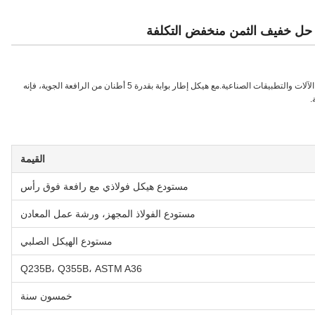
 حل خفيف الثمن منخفض التكلفة
هذا المستودع الهيكلي الصلب المجهز مع رافعة فوقية مصممة لصيانة الآلات والتطبيقات الصناعية.مع هيكل إطار بوابة بقدرة 5 أطنان من الرافعة الجوية، فإنه
.
القيمة
مستودع هيكل فولاذي مع رافعة فوق رأس
مستودع الفولاذ المجهز، ورشة عمل المعادن
مستودع الهيكل الصلبي
Q235B، Q355B، ASTM A36
خمسون سنة