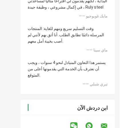
البداية ، لكنهم يقدمون لي اقتراحًا مثاليًا لمساعدتي
في إكمال مشروعي ، وظيفة جيدة ، Ruly steel
—— مايك غويوجيو
وقت التسليم سريع ومهم للغاية: المنتجات
المرسلة دائمًا تطابق الطلب. أنا أثق بهم لأنني لم
أصب بخيبة أمل معهم.
—— ماي سينا
يستمر هذا التعاون المتبادل لنحو 4 سنوات ، ويجب
أن نعترف بأن الخدمة التي يقدمونها أعلى من
المتوقع.
—— تيري شبلي
ابن دردش الآن