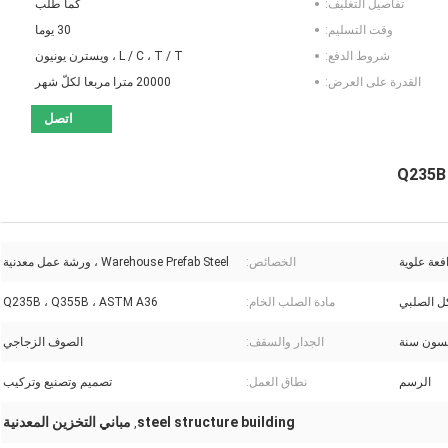
تفاصيل التغليف:
كما طلب
وقت التسليم:
30 يوما
شروط الدفع:
L / C ، T / T ، ويسترن يونيون
القدرة على العرض:
20000 مترا مربعا لكلّ شهر
اتصل
عة علوية
الخصائص:
Warehouse Prefab Steel ، ورشة عمل معدنية
ل الصلبي
مادة الصلب الخام:
Q235B ، Q355B ، ASTM A36
سون سنة
الجدار والسقف:
الصوف الزجاجي
الرسم
نطاق العمل:
تصميم وتصنيع وتركيب
steel structure building
مباني التخزين المعدنية
,