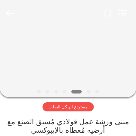
Qingdao
Ruly
Steel
Engineering
Co.,Ltd.
All
Rights
Reserved.
منزل،
بيت
منتجات
أشرطة
فيديو
مستودع الهيكل الصلب
عرض
الواقع
مبنى ورشة عمل فولاذي مُسبق الصنع مع
أرضية مُغطاة بالإيبوكسي
الافتراضي