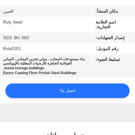
مكان المنشأ:
الصين
معلومات
اسم العلامة
Ruly Steel
عنا
التجارية:
إصدار الشهادات:
SGS, BV, ISO
جولة
رقم الموديل:
Ruly0201
في
تسليط الضوء:
بناء مستودعات المعادن ، مباني تخزين المعادن ، المباني
المعمل
الفولاذية الجاهزة للأرضيات المطلية بالإيبوكسي
,
,
metal storage buildings
Epoxy Coating Floor Prefab Steel Buildings
مراقبة
اتصل بنا!
الجودة
اتصل
بنا