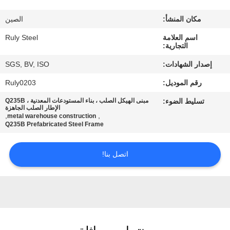
مكان المنشأ:
الصين
معلومات
اسم العلامة
Ruly Steel
عنا
التجارية:
إصدار الشهادات:
SGS, BV, ISO
جولة
رقم الموديل:
Ruly0203
في
تسليط الضوء:
مبنى الهيكل الصلب ، بناء المستودعات المعدنية ، Q235B
المعمل
الإطار الصلب الجاهزة
,
,
metal warehouse construction
Q235B Prefabricated Steel Frame
مراقبة
اتصل بنا!
الجودة
اتصل
بنا