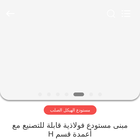
Qingdao
Ruly
Steel
Engineering
Co.,Ltd.
All
Rights
Reserved.
منزل،
بيت
منتجات
أشرطة
فيديو
مستودع الهيكل الصلب
عرض
الواقع
مبنى مستودع فولاذية قابلة للتصنيع مع
أعمدة قسم H
الافتراضي