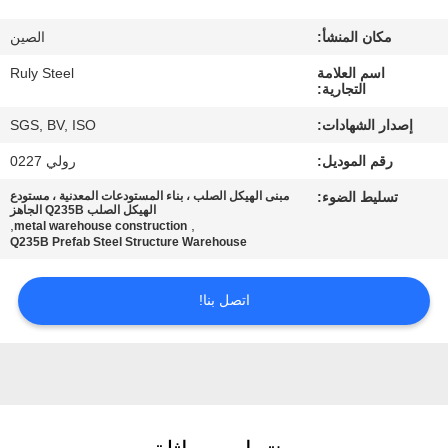
مكان المنشأ:
الصين
معلومات
اسم العلامة
Ruly Steel
عنا
التجارية:
إصدار الشهادات:
SGS, BV, ISO
جولة
رقم الموديل:
رولي 0227
في
تسليط الضوء:
مبنى الهيكل الصلب ، بناء المستودعات المعدنية ، مستودع
المعمل
الهيكل الصلب Q235B الجاهز
,
,
metal warehouse construction
Q235B Prefab Steel Structure Warehouse
مراقبة
اتصل بنا!
الجودة
اتصل
بنا