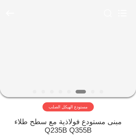
Qingdao
Ruly
Steel
Engineering
Co.,Ltd.
All
Rights
Reserved.
منزل،
بيت
منتجات
أشرطة
فيديو
مستودع الهيكل الصلب
عرض
الواقع
مبنى مستودع فولاذية مع سطح طلاء
Q235B Q355B
الافتراضي