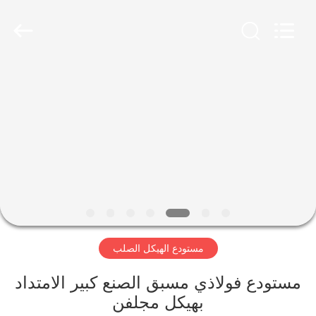
Qingdao
Ruly
Steel
Engineering
Co.,Ltd.
All
Rights
Reserved.
منزل،
بيت
منتجات
أشرطة
فيديو
مستودع الهيكل الصلب
عرض
الواقع
مستودع فولاذي مسبق الصنع كبير الامتداد
بهيكل مجلفن
الافتراضي