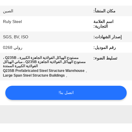
مكان المنشأ:
الصين
معلومات
اسم العلامة
Ruly Steel
عنا
التجارية:
إصدار الشهادات:
SGS, BV, ISO
جولة
رقم الموديل:
رولي 0268
في
تسليط الضوء:
مستودع الهياكل الفولاذية الجاهزة الكبيرة ، Q235B ،
المعمل
مستودع الهياكل الفولاذية الجاهزة Q235B ، مباني الهياكل
الفولاذية الكبيرة الممتدة
,
Q235B Prefabricated Steel Structure Warehouse
,
Large Span Steel Structure Buildings
مراقبة
الجودة
اتصل بنا!
اتصل
بنا