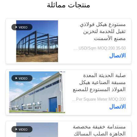
منتجات مماثلة
أخبار
مستودع هيكل فولاذي
حل
ثقيل للخدمة لتخزين
خطأ
مصنع الأسمنت
35-50 USD/Sqm MOQ:200 متر مربع
الاتصال
BLOG
SITEMAP
صلبة الحديثة المعدة
مسبقة الصناعية هيكل
الفولاذ المستودع للمصنع
PRIVACY
USD29-USD49 Per Square Meter MOQ:200 متر مربع
POLICY
الاتصال
مستدامة خفيفة مخصصة
الجاهزة الصلب المسالك