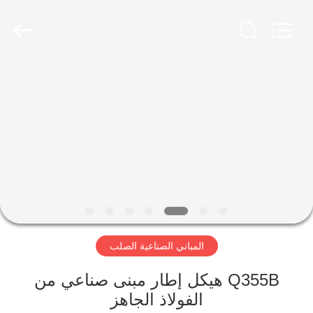
Qingdao
Ruly
Steel
Engineering
Co.,Ltd.
All
Rights
Reserved.
منزل،
بيت
منتجات
أشرطة
فيديو
المباني الصناعية الصلب
عرض
الواقع
Q355B هيكل إطار مبنى صناعي من
الفولاذ الجاهز
الافتراضي