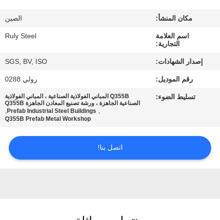
مكان المنشأ:
الصين
معلومات
اسم العلامة
Ruly Steel
عنا
التجارية:
إصدار الشهادات:
SGS, BV, ISO
جولة
رقم الموديل:
رولي 0288
في
تسليط الضوء:
Q355B المباني الفولاذية الصناعية ، المباني الفولاذية
المعمل
الصناعية الجاهزة ، ورشة تصنيع المعادن الجاهزة Q355B
,
,
Prefab Industrial Steel Buildings
Q355B Prefab Metal Workshop
مراقبة
اتصل بنا!
الجودة
اتصل
بنا