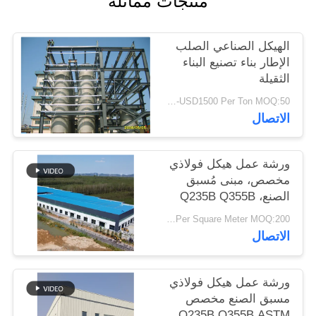
منتجات مماثلة
أخبار
الهيكل الصناعي الصلب
حل
الإطار بناء تصنيع البناء
الثقيلة
خطأ
USD900-USD1500 Per Ton MOQ:50 طن
الاتصال
BLOG
ورشة عمل هيكل فولاذي
SITEMAP
مخصص، مبنى مُسبق
الصنع، Q235B Q355B
PRIVACY
USD25-USD45 Per Square Meter MOQ:200 مترا مربعا
الاتصال
POLICY
ورشة عمل هيكل فولاذي
مسبق الصنع مخصص
Q235B Q355B ASTM