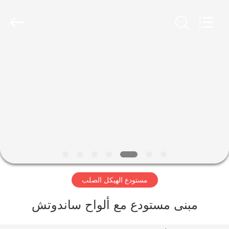
Qingdao
Ruly
Steel
Engineering
Co.,Ltd.
All
Rights
Reserved.
منزل،
بيت
منتجات
أشرطة
فيديو
مستودع الهيكل الصلب
عرض
الواقع
مبنى مستودع مع ألواح ساندوتش
الافتراضي