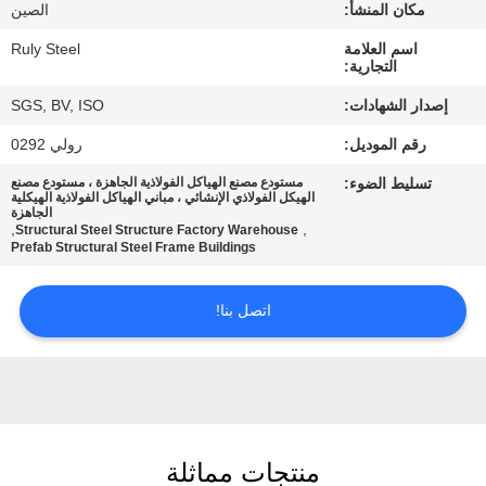
مكان المنشأ:
الصين
معلومات
اسم العلامة
Ruly Steel
التجارية:
عنا
إصدار الشهادات:
SGS, BV, ISO
رقم الموديل:
رولي 0292
جولة
تسليط الضوء:
مستودع مصنع الهياكل الفولاذية الجاهزة ، مستودع مصنع
في
الهيكل الفولاذي الإنشائي ، مباني الهياكل الفولاذية الهيكلية
الجاهزة
المعمل
,
,
Structural Steel Structure Factory Warehouse
Prefab Structural Steel Frame Buildings
مراقبة
اتصل بنا!
الجودة
اتصل
بنا
منتجات مماثلة