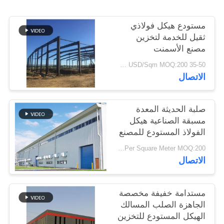
أخبار
مستودع هيكل فولاذي
ثقيل للخدمة لتخزين
حل
مصنع الأسمنت
خطأ
35-50 USD/Sqm MOQ:200 متر مربع
الاتصال
BLOG
صلبة الحديثة المعدة
مسبقة الصناعية هيكل
خريطة
الفولاذ المستودع للمصنع
الموقع
USD29-USD49 Per Square Meter MOQ:200 متر مربع
الاتصال
PRIVACY
POLICY
مستدامة خفيفة مخصصة
الجاهزة الصلب المسالك
الهيكل المستودع للتخزين