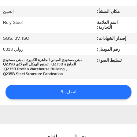
مكان المنشأ:
الصين
معلومات
اسم العلامة
Ruly Steel
عنا
التجارية:
إصدار الشهادات:
SGS, BV, ISO
جولة
رقم الموديل:
رولي 0313
في
تسليط الضوء:
مبنى مستودع المباني الجاهزة الكبيرة ، مبنى مستودع
المعمل
الجاهزة Q235B ، تصنيع الهيكل الفولاذي Q235B
,
,
Q235B Prefab Warehouse Building
Q235B Steel Structure Fabrication
مراقبة
اتصل بنا!
الجودة
اتصل
بنا