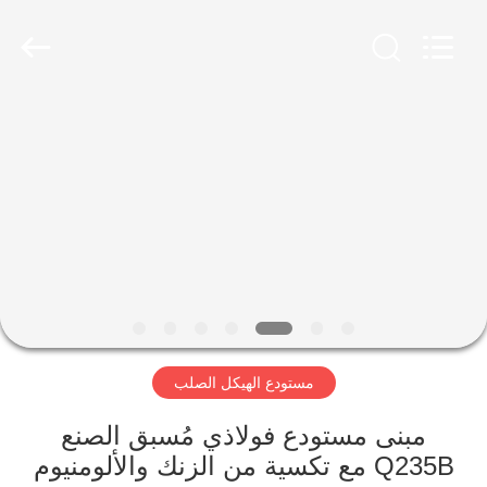
Qingdao
Ruly
Steel
Engineering
Co.,Ltd.
All
Rights
Reserved.
منزل،
بيت
منتجات
أشرطة
فيديو
مستودع الهيكل الصلب
عرض
الواقع
مبنى مستودع فولاذي مُسبق الصنع
Q235B مع تكسية من الزنك والألومنيوم
الافتراضي