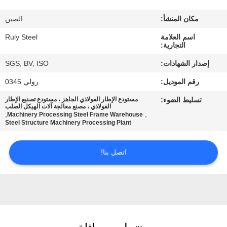
مكان المنشأ:
الصين
معلومات
اسم العلامة
Ruly Steel
عنا
التجارية:
إصدار الشهادات:
SGS, BV, ISO
جولة
رقم الموديل:
رولي 0345
في
تسليط الضوء:
مستودع الإطار الفولاذي الجاهز ، مستودع تصنيع الإطار
المعمل
الفولاذي ، مصنع معالجة آلات الهيكل الصلب
,
,
Machinery Processing Steel Frame Warehouse
Steel Structure Machinery Processing Plant
مراقبة
اتصل بنا!
الجودة
اتصل
بنا