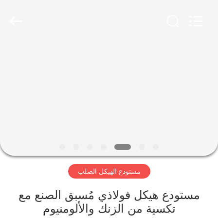
Qingdao
Ruly
Steel
Engineering
Co.,Ltd.
All
Rights
Reserved.
منزل،
بيت
منتجات
أشرطة
فيديو
مستودع الهيكل الصلب
عرض
الواقع
مستودع هيكل فولاذي مُسبق الصنع مع
تكسية من الزنك والألومنيوم
الافتراضي