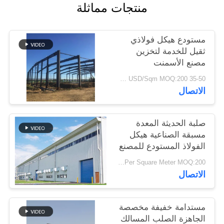
منتجات مماثلة
أخبار
مستودع هيكل فولاذي
حل
ثقيل للخدمة لتخزين
خطأ
مصنع الأسمنت
35-50 USD/Sqm MOQ:200 متر مربع
الاتصال
BLOG
SITEMAP
صلبة الحديثة المعدة
مسبقة الصناعية هيكل
الفولاذ المستودع للمصنع
PRIVACY
USD29-USD49 Per Square Meter MOQ:200 متر مربع
POLICY
الاتصال
مستدامة خفيفة مخصصة
الجاهزة الصلب المسالك