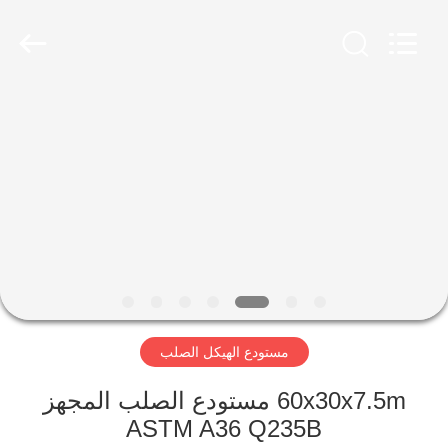
Qingdao
Ruly
Steel
Engineering
Co.,Ltd.
All
Rights
Reserved.
منزل،
بيت
منتجات
أشرطة
فيديو
مستودع الهيكل الصلب
عرض
الواقع
60x30x7.5m مستودع الصلب المجهز
ASTM A36 Q235B
الافتراضي