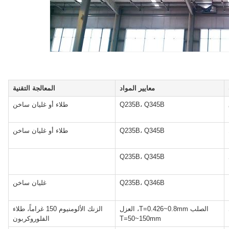
معايير المواد
المعالجة التقنية
Q235B، Q345B
طلاء أو غليان ساخن
Q235B، Q345B
طلاء أو غليان ساخن
Q235B، Q345B
Q235B، Q346B
غليان ساخن
الصلب T=0.426~0.8mm، العزل
الزنك الألومنيوم 150 غراماً، طلاء
T=50~150mm
الفلوروكربون