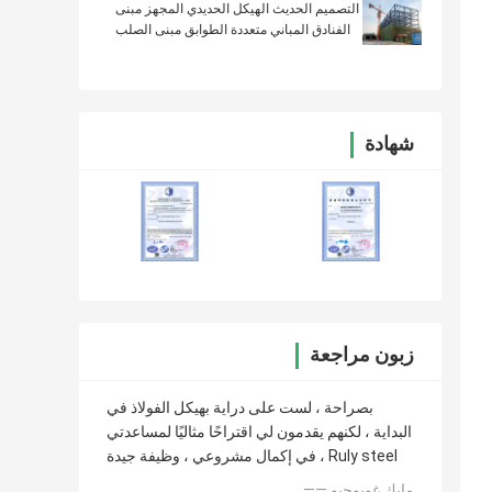
التصميم الحديث الهيكل الحديدي المجهز مبنى
الفنادق المباني متعددة الطوابق مبنى الصلب
شهادة
زبون مراجعة
بصراحة ، لست على دراية بهيكل الفولاذ في
البداية ، لكنهم يقدمون لي اقتراحًا مثاليًا لمساعدتي
في إكمال مشروعي ، وظيفة جيدة ، Ruly steel
—— مايك غويوجيو