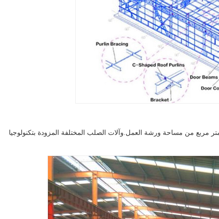
أة التصنيع لدينا تمتد على 35000 متر مربع مع 20000 متر مربع من مساحة ورشة العمل.وآلات الصلب المختلفة المزودة بتكنولوجيا