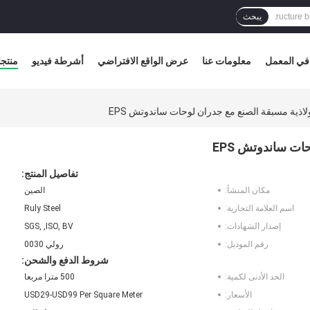
يبحث
في المعمل
معلومات عنا
عرض الواقع الافتراضي
أشرطة فيديو
منتج
اذية مسبقة الصنع مع جدران لوحات ساندوتش EPS
ت ساندوتش EPS
تفاصيل المنتج:
مكان المنشأ:
الصين
اسم العلامة التجارية:
Ruly Steel
إصدار الشهادات:
SGS, ,ISO, BV
رقم الموديل:
رولي 0030
شروط الدفع والشحن:
الحد الأدنى لكمية:
500 مترا مربعا
الأسعار:
USD29-USD99 Per Square Meter