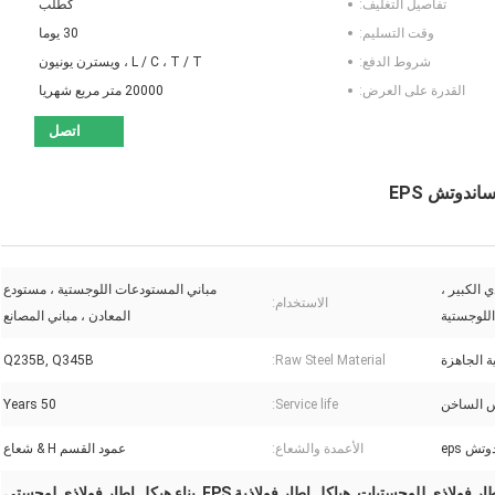
تفاصيل التغليف:
كطلب
وقت التسليم:
30 يوما
شروط الدفع:
L / C ، T / T ، ويسترن يونيون
القدرة على العرض:
20000 متر مربع شهريا
اتصل
ندوتش EPS
ي الكبير ،
مباني المستودعات اللوجستية ، مستودع
الاستخدام:
للوجستية
المعادن ، مباني المصانع
ية الجاهزة
Raw Steel Material:
Q235B, Q345B
مس الساخن
Service life:
50 Years
تش eps
الأعمدة والشعاع:
عمود القسم H & شعاع
ار فولاذي للوجستيات
هياكل إطار فولاذية EPS
بناء هيكل إطار فولاذي لوجستي
,
,