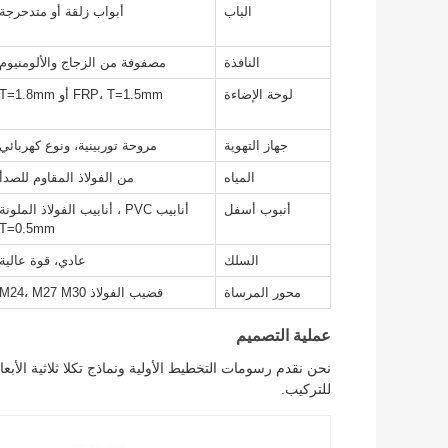
الباب
أبواب زلقة أو متدحرجة
النافذة
مصفوفة من الزجاج والألومنيوم
لوحة الإضاءة
FRP، T=1.5mm أو T=1.8mm
جهاز التهوية
مروحة توربينية، ونوع كهربائي
المياه
من الفولاذ المقاوم للصدأ
أنبوب أسفل
أنابيب PVC ، أنابيب الفولاذ الملونة
T=0.5mm
السلك
عادي، قوة عالية
محور المرساة
قضيب الفولاذ M24، M27 M30
عملية التصميم
نحن نقدم رسومات التخطيط الأولية ونماذج تكلا ثلاثية الأب
للتركيب.