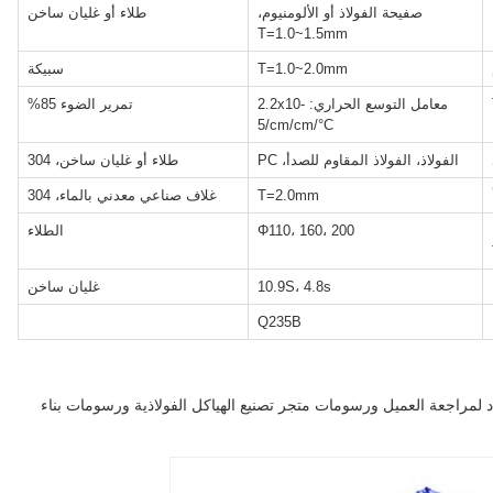
صفيحة الفولاذ أو الألومنيوم،
طلاء أو غليان ساخن
T=1.0~1.5mm
T=1.0~2.0mm
سبيكة
معامل التوسع الحراري: 2.2x10-
تمرير الضوء 85%
5/cm/cm/°C
الفولاذ، الفولاذ المقاوم للصدأ، PC
طلاء أو غليان ساخن، 304
T=2.0mm
غلاف صناعي معدني بالماء، 304
Φ110، 160، 200
الطلاء
10.9S، 4.8s
غليان ساخن
Q235B
عاد لمراجعة العميل ورسومات متجر تصنيع الهياكل الفولاذية ورسومات بناء