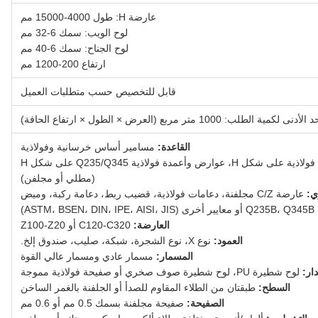
عارضة H: طول 4000-15000 مم
لوح الويب: سمك 6-32 مم
لوح الجناح: سمك 6-40 مم
ارتفاع 200-1200 مم
قابل للتخصيص حسب متطلبات العميل
لأدنى لكمية الطلب: 1000 متر مربع (العرض × الطول × ارتفاع الحافة)
القاعدة:
مسامير أساس خرسانية وفولاذية
عارضة فولاذية على شكل H، عوارض وأعمدة فولاذية Q235/Q345 على شكل H
(مطلي أو مجلفن)
ي:
عارضة C/Z مجلفنة، دعامات فولاذية، قضيب ربط، دعامة ركبة، وميض
Q235B، Q345B أو معايير أخرى (ASTM، BSEN، DIN، IPE، AISI، JIS)
العارضة:
C120-C320 أو Z100-Z20
العمود:
نوع X، نوع الشجرة، شبكة، صليب، صندوق إلخ.
المسمار:
مسمار عادي ومسمار عالي القوة
ار:
لوح شطيرة PU، لوح شطيرة صوف صخري أو صفيحة فولاذية مموجة
السطح:
طبقتان من الطلاء المقاوم للصدأ أو الجلفنة بالغمر الساخن
الصفيحة:
صفيحة مجلفنة بسمك 0.5 مم أو 0.6 مم