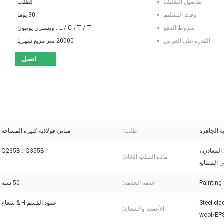
تفاصيل التغليف:
كطلب
وقت التسليم:
30 يوما
شروط الدفع:
L / C ، T / T ، ويسترن يونيون
القدرة على العرض:
20000 متر مربع شهريا
اتصل
ية الجاهزة
طلب:
مباني فولاذية كبيرة المساحة
المعادن ،
Q235B ، Q355B
مادة الصلب الخام:
ي المصانع
Painting 
خدمة الخدمة:
50 سنة
Steel cl
عمود القسم H & شعاع
الأعمدة والشعاع:
wool/EP