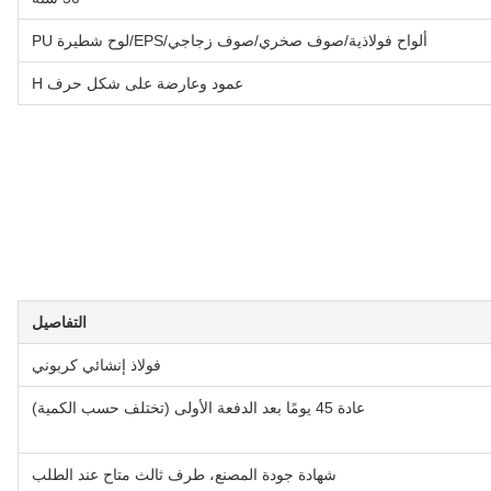
ألواح فولاذية/صوف صخري/صوف زجاجي/EPS/لوح شطيرة PU
عمود وعارضة على شكل حرف H
التفاصيل
فولاذ إنشائي كربوني
عادة 45 يومًا بعد الدفعة الأولى (تختلف حسب الكمية)
شهادة جودة المصنع، طرف ثالث متاح عند الطلب