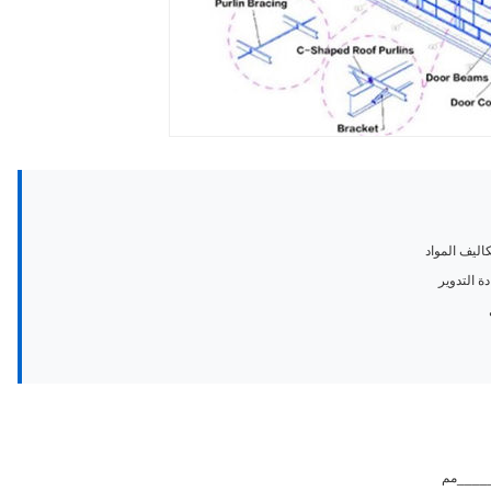
اليف المواد
دة التدوير
____مم