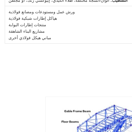
التشطيب:
ألوان/أنسجة مختلفة، طلاء ألكيدي، إيبوكسي زنك، أو مجلفن
ورش عمل ومستودعات ومصانع فولاذية
هياكل إطارات شبكية فولاذية
منتجات إطارات البوابة
مشاريع البناء الشاهقة
مباني هيكل فولاذي أخرى