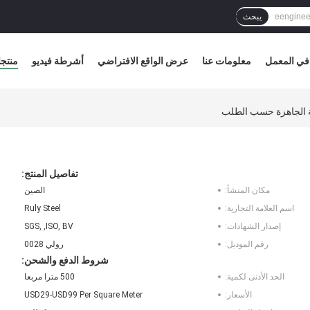
يبحث
في المعمل
معلومات عنا
عرض الواقع الافتراضي
أشرطة فيديو
منتج
ية الجاهزة حسب الطلب
تفاصيل المنتج:
مكان المنشأ:
الصين
اسم العلامة التجارية:
Ruly Steel
إصدار الشهادات:
SGS, ,ISO, BV
رقم الموديل:
رولي 0028
شروط الدفع والشحن:
الحد الأدنى لكمية:
500 مترا مربعا
الأسعار:
USD29-USD99 Per Square Meter