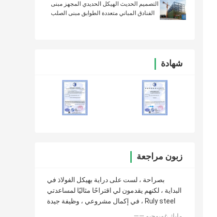
التصميم الحديث الهيكل الحديدي المجهز مبنى
الفنادق المباني متعددة الطوابق مبنى الصلب
شهادة
زبون مراجعة
بصراحة ، لست على دراية بهيكل الفولاذ في
البداية ، لكنهم يقدمون لي اقتراحًا مثاليًا لمساعدتي
في إكمال مشروعي ، وظيفة جيدة ، Ruly steel
—— مايك غويوجيو