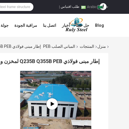
طلب اقتباس
|
Arabic
Blog
حل خطأ
أخبار
اتصل بنا
مراقبة الجودة
جولة 
منزل
المنتجات
المباني الصلب PEB
إطار مبنى فولاذي Q235B Q355B PEB لمخزن ورشة عمل
إطار مبنى فولاذي Q235B Q355B PEB لمخزن ورشة عمل