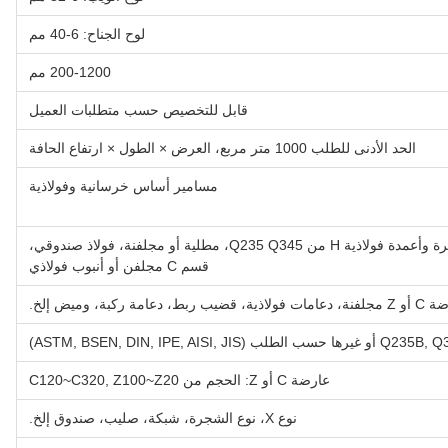
لوح الجناح: 6-40 مم
200-1200 مم
قابل للتخصيص حسب متطلبات العميل
الحد الأدنى للطلب 1000 متر مربع، العرض × الطول × ارتفاع الحافة
مسامير أساس خرسانية وفولاذية
كمرة فولاذية H، كمرة وأعمدة فولاذية H من Q235 Q345، مطلية أو مجلفنة، فولاذ صندوقي،
قسم C مجلفن أو أنبوب فولاذي
ذية، قضيب ربط، دعامة ركبة، وميض إلخ.
ها حسب الطلب (ASTM, BSEN, DIN, IPE, AISI, JIS)
عارضة C أو Z: الحجم من C120~C320, Z100~Z20
نوع X، نوع الشجرة، شبكة، صليب، صندوق إلخ.