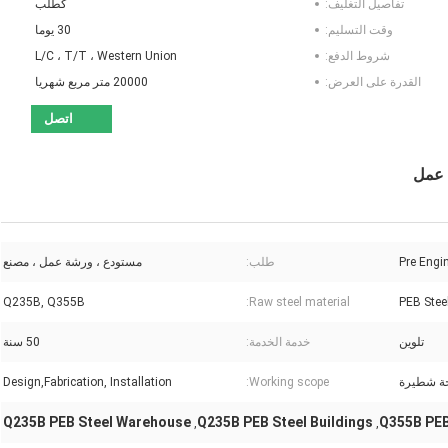
تفاصيل التغليف:
كطلب
وقت التسليم:
30 يوما
شروط الدفع:
L/C ، T/T ، Western Union
القدرة على العرض:
20000 متر مربع شهريا
اتصل
Pre Engi
طلب:
مستودع ، ورشة عمل ، مصنع
Q235B, Q355B
Raw steel material:
PEB Stee
تلوين
خدمة الخدمة:
50 سنة
ة شطيرة
Working scope:
Design,Fabrication, Installation
Q235B PEB Steel Warehouse
Q235B PEB Steel Buildings
Q355B PEB
,
,