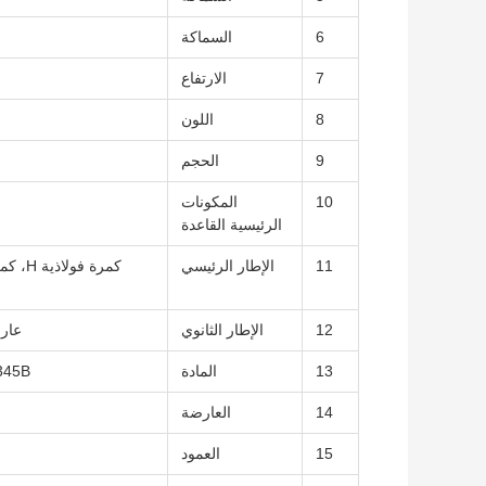
6
السماكة
7
الارتفاع
8
اللون
9
الحجم
10
المكونات
الرئيسية القاعدة
11
الإطار الرئيسي
12
الإطار الثانوي
عارضة C أو Z مجلفنة، دعامات فولا
13
المادة
Q235B, Q345B أو غير
14
العارضة
15
العمود