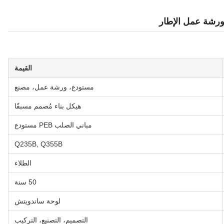
القيمة
مستودع، ورشة عمل، مصنع
هيكل بناء مُصمم مسبقًا
مباني الصلب PEB مستودع
Q235B, Q355B
الطلاء
50 سنة
لوحة ساندويتش
التصميم، التصنيع، التركيب