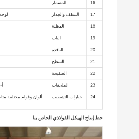
16
المسمار
17
السقف والجدار
لوحة ساندويتش PU، 
18
المظلة
19
الباب
20
النافذة
21
السطح
22
الصفيحة
23
الملحقات
أح
24
خيارات التشطيب
ألوان وقوام مختلفة متاح
خط إنتاج الهيكل الفولاذي الخاص بنا