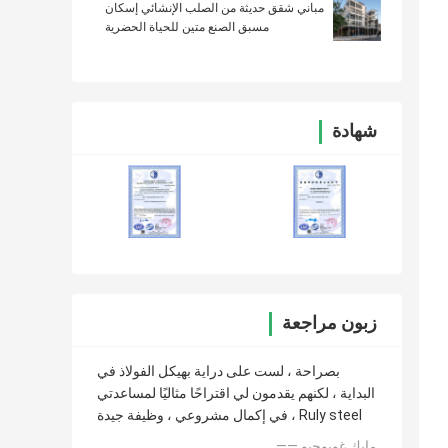
مباني شقق حديثة من الصلب الإنشائي إسكان
مسبق الصنع متين للحياة الحضرية
شهادة
زبون مراجعة
بصراحة ، لست على دراية بهيكل الفولاذ في
البداية ، لكنهم يقدمون لي اقتراحًا مثاليًا لمساعدتي
في إكمال مشروعي ، وظيفة جيدة ، Ruly steel
—— مايك غويوجيو