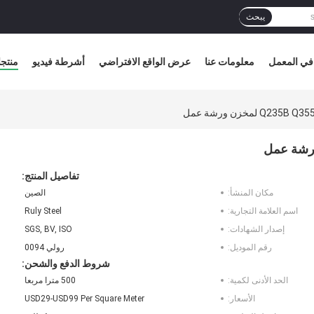
يبحث
في المعمل
معلومات عنا
عرض الواقع الافتراضي
أشرطة فيديو
منتج
تفاصيل المنتج:
مكان المنشأ:
الصين
اسم العلامة التجارية:
Ruly Steel
إصدار الشهادات:
SGS, BV, ISO
رقم الموديل:
رولي 0094
شروط الدفع والشحن:
الحد الأدنى لكمية:
500 مترا مربعا
الأسعار:
USD29-USD99 Per Square Meter