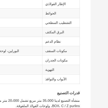
الإطار الفولاذي
الحوائط
التشطيب السطحي
البرق المكثف
نظام الدعم
مكونات السقف
البورلين، لوح
مكونات الجدران
التهوية
الأبواب والنوافذ
قدرات التصنيع
BOX، C / Z purlins، ولوحات الفولاذ الملفوفة.