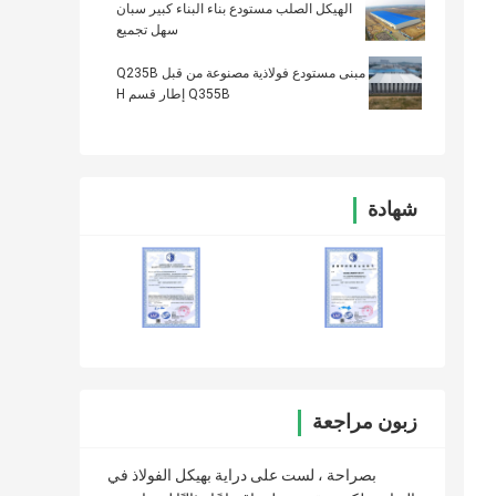
الهيكل الصلب مستودع بناء البناء كبير سبان
سهل تجميع
مبنى مستودع فولاذية مصنوعة من قبل Q235B
Q355B إطار قسم H
شهادة
زبون مراجعة
بصراحة ، لست على دراية بهيكل الفولاذ في