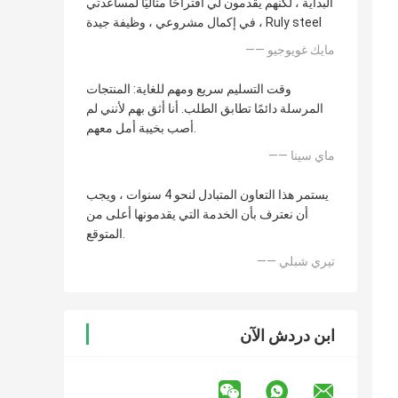
البداية ، لكنهم يقدمون لي اقتراحًا مثاليًا لمساعدتي
في إكمال مشروعي ، وظيفة جيدة ، Ruly steel
—— مايك غويوجيو
وقت التسليم سريع ومهم للغاية: المنتجات
المرسلة دائمًا تطابق الطلب. أنا أثق بهم لأنني لم
أصب بخيبة أمل معهم.
—— ماي سينا
يستمر هذا التعاون المتبادل لنحو 4 سنوات ، ويجب
أن نعترف بأن الخدمة التي يقدمونها أعلى من
المتوقع.
—— تيري شبلي
ابن دردش الآن