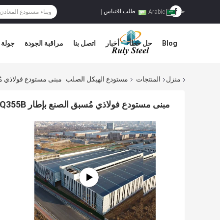
طلب اقتباس
|
Arabic
Blog
حل خطأ
أخبار
اتصل بنا
مراقبة الجودة
جولة 
منزل
المنتجات
مستودع الهيكل الصلب
مبنى مستودع فولاذي مُسبق الص
مبنى مستودع فولاذي مُسبق الصنع بإطار H Q235B Q355B