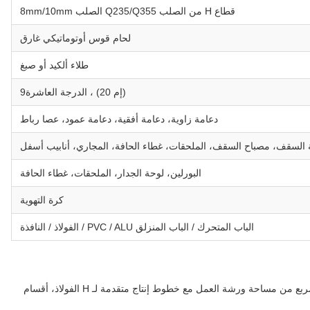
قطاع H من الصلب Q235/Q355 الصلب 8mm/10mm
لحام قوس أوتوماتيكي غارق
طلاء ألكيد أو صبغ
(إم 20) ، الدرجة العاشرة9
دعامة زاوية، دعامة أفقية، دعامة عمود، عصا رباط
ة السقف، مصباح السقف، الملحقات، غطاء الحافة، المجاري، أنابيب أسفل
البورلين، لوحة الجدار، الملحقات، غطاء الحافة
كرة التهوية
الباب المتحرك / الباب المنزلق PVC / ALU / الفولاذ / النافذة
منشأة التصنيع لدينا 35،000 متر مربع تشمل 20،000 متر مربع من مساحة ورشة العمل مع خطوط إنتاج متقدمة لـ H الفولاذ، أقسام