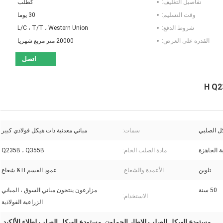
تفاصيل التغليف:
كطلب
وقت التسليم:
30 يوما
شروط الدفع:
L/C ، T/T ، Western Union
القدرة على العرض:
20000 متر مربع شهريا
اتصل
ل الصلبي
سمات:
مباني معدنية ذات هيكل فولاذي كبير
ية الجاهزة
مادة الصلب الخام:
Q235B ، Q355B
تلوين
الأعمدة والشعاع:
عمود القسم H & شعاع
50 سنة
مزارعون ينتجون مباني السوق ، المباني
الاستخدام:
الزراعية الفولاذية
مستودع الهيكل الصلب للإطار الجملون
مستودع الهيكل الصلب لطلاء الألكيد
,
,