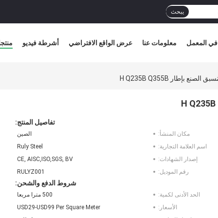
يبحث
في المعمل
معلومات عنا
عرض الواقع الافتراضي
أشرطة فيديو
منتج
نع بإطار H Q235B Q355B
تفاصيل المنتج:
مكان المنشأ:
الصين
اسم العلامة التجارية:
Ruly Steel
إصدار الشهادات:
CE, AISC,ISO,SGS, BV
رقم الموديل:
RULYZ001
شروط الدفع والشحن:
الحد الأدنى لكمية:
500 مترا مربعا
الأسعار:
USD29-USD99 Per Square Meter