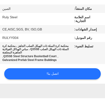
مكان المنشأ:
الصين
معلومات
اسم العلامة
Ruly Steel
عنا
التجارية:
إصدار الشهادات:
CE,AISC,SGS, BV, ISO,GB
جولة
رقم الموديل:
RULYY004
في
تسليط الضوء:
محكمة كرة السلة ذات الهيكل الصلب الجاهز ، محكمة كرة
المعمل
السلة ذات الهيكل الصلب Q355B ، مباني الهياكل الفولاذية
الجاهزة المجلفنة
,
,
Q355B Steel Structure Basketball Court
Galvanized Prefab Steel Frame Buildings
مراقبة
الجودة
اتصل بنا!
اتصل
بنا