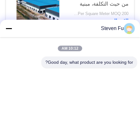
من حيث التكلفة، مبنية
حسب الطلب، تجميع
USD29-USD99 Per Square Meter MOQ:200 متر مربع
سريع
الاتصال
Steven Fu
فئات شعبية
جميع
10:12 AM
Good day, what product are you looking for?
مستودع الهيكل الصلب
ورشة الهيكل الصلب
بناء الهيكل الصلب
تصنيع الهيكل الصلب
المباني الجاهزة الصلب
المباني الصلب PEB
الإطار
عوارض الفولاذ الهيكلي
حظيرة الهيكل الصلب