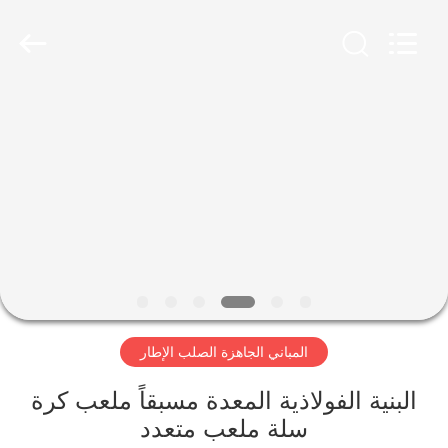
Qingdao
Ruly
Steel
Engineering
Co.,Ltd.
All
Rights
Reserved.
منزل،
بيت
منتجات
أشرطة
فيديو
المباني الجاهزة الصلب الإطار
عرض
الواقع
البنية الفولاذية المعدة مسبقاً ملعب كرة
سلة ملعب متعدد
الافتراضي