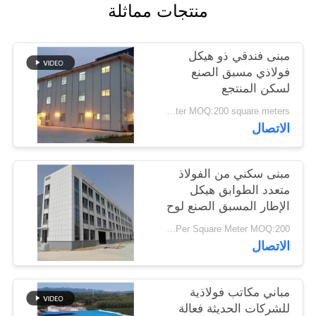
منتجات مماثلة
أخبار
مبنى فندقي ذو هيكل
حل
فولاذي مسبق الصنع
خطأ
لسكن المنتجع
USD19-USD39 Per Square Meter MOQ:200 square meters
الاتصال
BLOG
خريطة
مبنى سكني من الفولاذ
متعدد الطوابق هيكل
الموقع
الإطار المسبق الصنع لوح
الحائط المعزول
USD29-USD99 Per Square Meter MOQ:200 متر مربع
PRIVACY
الاتصال
POLICY
مباني مكاتب فولاذية
للشركات الحديثة فعالة