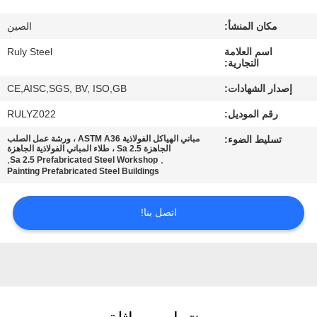
مكان المنشأ:
الصين
معلومات
اسم العلامة
Ruly Steel
عنا
التجارية:
إصدار الشهادات:
CE,AISC,SGS, BV, ISO,GB
جولة
رقم الموديل:
RULYZ022
في
تسليط الضوء:
مباني الهياكل الفولاذية ASTM A36 ، ورشة عمل الصلب
المعمل
الجاهزة Sa 2.5 ، طلاء المباني الفولاذية الجاهزة
,
,
Sa 2.5 Prefabricated Steel Workshop
Painting Prefabricated Steel Buildings
مراقبة
اتصل بنا!
الجودة
اتصل
بنا