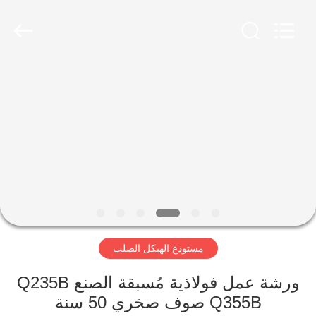
Qingdao
Ruly
Steel
Engineering
Co.,Ltd.
All
Rights
Reserved.
منزل،
بيت
منتجات
أشرطة
فيديو
مستودع الهيكل الصلب
عرض
الواقع
ورشة عمل فولاذية مُسبقة الصنع Q235B
Q355B صوف صخري 50 سنة
الافتراضي