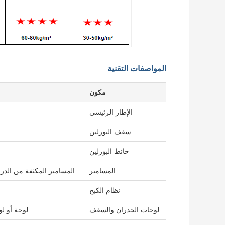
المواصفات التقنية
مكون
الإطار الرئيسي
سقف البورلين
حائط البورلين
المسامير
المسامير المكثفة من الدرجة 10.9 ، المسامير ذات القفل الدوار M20 + 2 ، المسامير ا
نظام الكبح
لوحات الجدران والسقف
لوحة أو لوحة سان