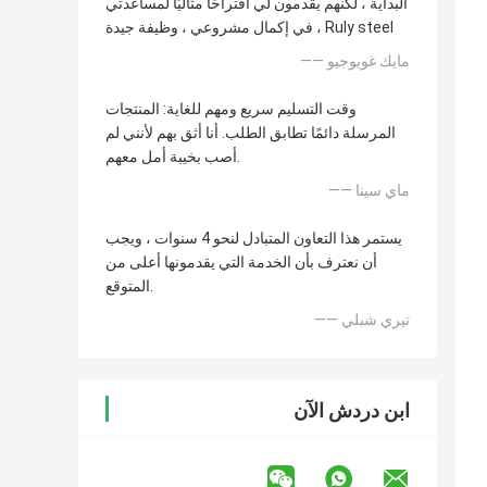
البداية ، لكنهم يقدمون لي اقتراحًا مثاليًا لمساعدتي
في إكمال مشروعي ، وظيفة جيدة ، Ruly steel
—— مايك غويوجيو
وقت التسليم سريع ومهم للغاية: المنتجات
المرسلة دائمًا تطابق الطلب. أنا أثق بهم لأنني لم
أصب بخيبة أمل معهم.
—— ماي سينا
يستمر هذا التعاون المتبادل لنحو 4 سنوات ، ويجب
أن نعترف بأن الخدمة التي يقدمونها أعلى من
المتوقع.
—— تيري شبلي
ابن دردش الآن