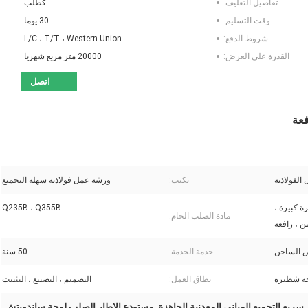
تفاصيل التغليف:
كطلب
وقت التسليم:
30 يوما
شروط الدفع:
L/C ، T/T ، Western Union
القدرة على العرض:
20000 متر مربع شهريا
اتصل
فعة
الفولاذية
يكتب:
ورشة عمل فولاذية سهلة التجميع
ة كبيرة ،
Q235B ، Q355B
مادة الصلب الخام:
ين ، رافعة
مس الساخن
خدمة الخدمة:
50 سنة
حة شطيرة
نطاق العمل:
التصميم ، التصنيع ، التثبيت
سريع التجميع المباني المعدنية الجاهزة
مستودع الإطار الصلب لوحة ساندويتش
,
,