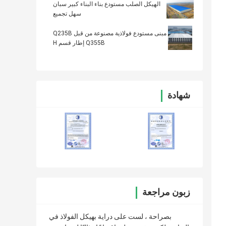
الهيكل الصلب مستودع بناء البناء كبير سبان
سهل تجميع
مبنى مستودع فولاذية مصنوعة من قبل Q235B
Q355B إطار قسم H
شهادة
زبون مراجعة
بصراحة ، لست على دراية بهيكل الفولاذ في