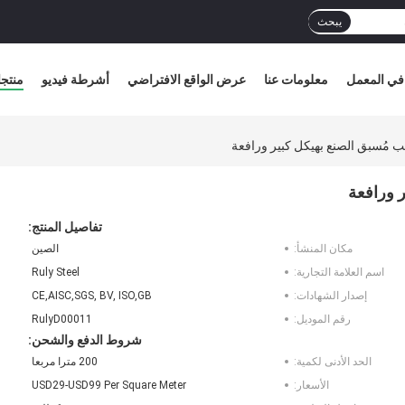
يبحث
في المعمل
معلومات عنا
عرض الواقع الافتراضي
أشرطة فيديو
منتج
 مُسبق الصنع بهيكل كبير ورافعة
 ورافعة
تفاصيل المنتج:
مكان المنشأ:
الصين
اسم العلامة التجارية:
Ruly Steel
إصدار الشهادات:
CE,AISC,SGS, BV, ISO,GB
رقم الموديل:
RulyD00011
شروط الدفع والشحن:
الحد الأدنى لكمية:
200 مترا مربعا
الأسعار:
USD29-USD99 Per Square Meter