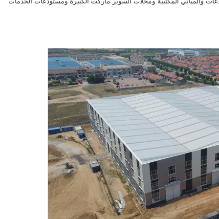
عات والمباني المكتبية ومحلات السوبر ماركت الكبيرة ومستودعات الخدمات