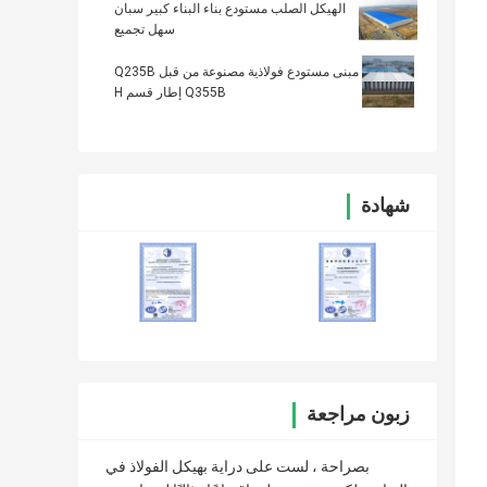
الهيكل الصلب مستودع بناء البناء كبير سبان
سهل تجميع
مبنى مستودع فولاذية مصنوعة من قبل Q235B
Q355B إطار قسم H
شهادة
زبون مراجعة
بصراحة ، لست على دراية بهيكل الفولاذ في