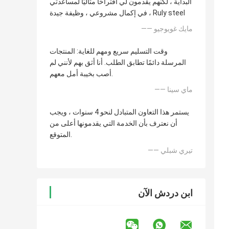
البداية ، لكنهم يقدمون لي اقتراحًا مثاليًا لمساعدتي
في إكمال مشروعي ، وظيفة جيدة ، Ruly steel
—— مايك غويوجيو
وقت التسليم سريع ومهم للغاية: المنتجات
المرسلة دائمًا تطابق الطلب. أنا أثق بهم لأنني لم
أصب بخيبة أمل معهم.
—— ماي سينا
يستمر هذا التعاون المتبادل لنحو 4 سنوات ، ويجب
أن نعترف بأن الخدمة التي يقدمونها أعلى من
المتوقع.
—— تيري شبلي
ابن دردش الآن