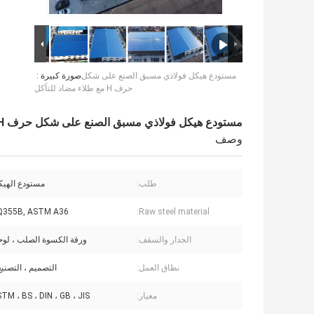
مستودع هيكل فولاذي مسبق الصنع على شكل
صورة كبيرة :
حرف H مع طلاء مضاد للتآكل
مستودع هيكل فولاذي مسبق الصنع على شكل حرف H مع طلاء مضاد للتآكل
وصف
طلب:
مستودع الهيك
Q355B, ASTM A36
Raw steel material:
الجدار والسقف:
ورقة الكسوة الصلب ، لو
نطاق العمل:
التصميم ، التصنيع
معيار:
TM ، BS ، DIN ، GB ، JIS