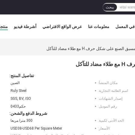
يبحث
في المعمل
معلومات عنا
عرض الواقع الافتراضي
أشرطة فيديو
منتج
ع على شكل حرف H مع طلاء مضاد للتآكل
لتآكل
تفاصيل المنتج:
مكان المنشأ:
الصين
اسم العلامة التجارية:
Ruly Steel
إصدار الشهادات:
SGS, BV, ISO
رقم الموديل:
حكم0433
شروط الدفع والشحن:
الحد الأدنى لكمية:
300 مترا مربعا
الأسعار:
USD38-USD68 Per Square Meter