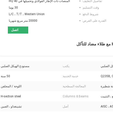
تفاصيل التغليف:
المنصات ذات الإطار الفولاذي وتحميلها في 40'HQ
وقت التسليم:
30 يوما
شروط الدفع:
L/C ، T/T ، Western Union
القدرة على العرض:
20000 متر مربع شهريا
اتصل
ل الصلبي
يكتب:
مستودع الهيكل الصلبي
Q235B, 
خدمة الخدمة:
50 سنة
حة شطيرة
المعالجة السطحية:
اللوحة / المجلفن
 ، التثبيت
Columns & Beams:
H-section steel
AISC ، AS
أصل:
تشينغداو ، الصين