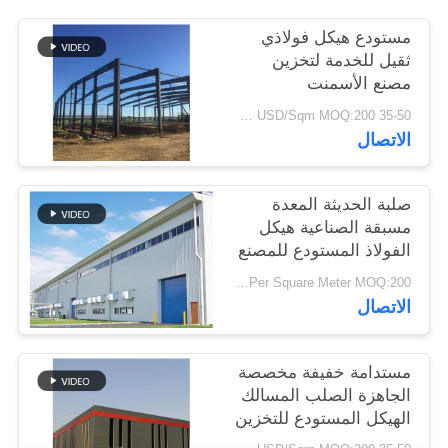
أخبار
مستودع هيكل فولاذي
ثقيل للخدمة لتخزين
مصنع الأسمنت
حل
35-50 USD/Sqm MOQ:200 متر مربع
خطأ
الاتصال
BLOG
صلبة الحديثة المعدة
مسبقة الصناعية هيكل
خريطة
الفولاذ المستودع للمصنع
الموقع
USD29-USD49 Per Square Meter MOQ:200 متر مربع
الاتصال
PRIVACY
مستدامة خفيفة مخصصة
POLICY
الجاهزة الصلب المسالك
الهيكل المستودع للتخزين