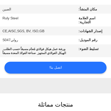
مكان المنشأ:
الصين
معلومات
اسم العلامة
Ruly Steel
عنا
التجارية:
إصدار الشهادات:
CE,AISC,SGS, BV, ISO,GB
جولة
رقم الموديل:
روليS047
في
تسليط الضوء:
,
ورشة عمل هيكل فولاذي مُعدّم مسبقاً حسب الطلب
المعمل
,
الهيكل الفولاذي المجهز
صناعة الفولاذ المعدة مسبقاً
مراقبة
اتصل بنا!
الجودة
اتصل
بنا
منتجات مماثلة