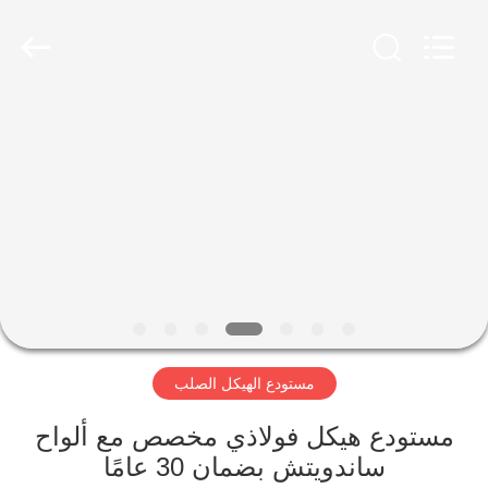
Qingdao
Ruly
Steel
Engineering
Co.,Ltd.
All
Rights
Reserved.
منزل،
بيت
منتجات
أشرطة
فيديو
مستودع الهيكل الصلب
عرض
الواقع
مستودع هيكل فولاذي مخصص مع ألواح
ساندويتش بضمان 30 عامًا
الافتراضي