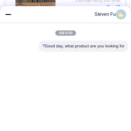
35-50 USD/Sqm MOQ:200 متر مربع
الاتصال
Steven Fu
فئات شعبية
جميع
9:50 AM
Good day, what product are you looking for?
مستودع الهيكل الصلب
ورشة الهيكل الصلب
بناء الهيكل الصلب
تصنيع الهيكل الصلب
المباني الجاهزة الصلب
المباني الصلب PEB
الإطار
عوارض الفولاذ الهيكلي
حظيرة الهيكل الصلب