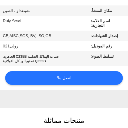
مكان المنشأ:
تشينغداو ، الصين
معلومات
اسم العلامة
Ruly Steel
عنا
التجارية:
إصدار الشهادات:
CE,AISC,SGS, BV, ISO,GB
جولة
رقم الموديل:
رولي021
في
تسليط الضوء:
,
صناعة الهياكل الصلبية Q235B الجاهزة
المعمل
Q355B تصنيع الهياكل الفولاذية
مراقبة
اتصل بنا!
الجودة
اتصل
بنا
منتجات مماثلة