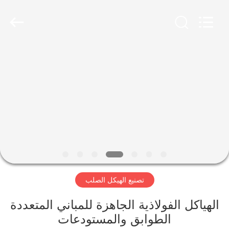
Qingdao
Ruly
Steel
Engineering
Co.,Ltd.
All
Rights
Reserved.
منزل،
بيت
منتجات
أشرطة
فيديو
تصنيع الهيكل الصلب
عرض
الواقع
الهياكل الفولاذية الجاهزة للمباني المتعددة
الطوابق والمستودعات
الافتراضي