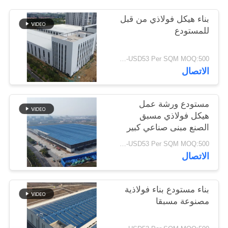
أخبار
بناء هيكل فولاذي من قبل
للمستودع
حل
USD29-USD53 Per SQM MOQ:500 متر مربع
خطأ
الاتصال
BLOG
مستودع ورشة عمل
هيكل فولاذي مسبق
خريطة
الصنع مبنى صناعي كبير
الامتداد
الموقع
USD29-USD53 Per SQM MOQ:500 متر مربع
الاتصال
PRIVACY
بناء مستودع بناء فولاذية
POLICY
مصنوعة مسبقا