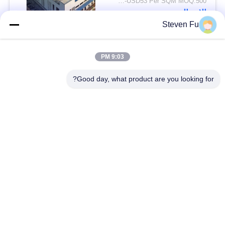
USD29-USD53 Per SQM MOQ:500 متر مربع
الاتصال
Steven Fu
فئات شعبية
جميع
9:03 PM
Good day, what product are you looking for?
مستودع الهيكل الصلب
ورشة الهيكل الصلب
بناء الهيكل الصلب
تصنيع الهيكل الصلب
المباني الجاهزة الصلب
المباني الصلب PEB
الإطار
عوارض الفولاذ الهيكلي
حظيرة الهيكل الصلب