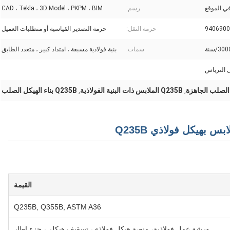
ي الموقع
رسم:
CAD ، Tekla ، 3D Model ، PKPM ، BIM
9406900
حزمة النقل:
حزمة التصدير القياسية أو متطلبات العميل
3/سنة
سمات:
بنية فولاذية مسبقة ، امتداد كبير ، متعدد الطابق
 الترباس
الصلب الجاهزة
Q235B الملابس ذات البنية الفولاذية
Q235B بناء الهيكل الصلب
,
,
 بهيكل فولاذي Q235B
القيمة
Q235B, Q355B, ASTM A36
ورشة عمل فولاذية، منصة هيكل فولاذي، تسقيف هيكلي، جزء إطار