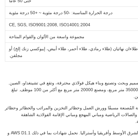
حتى 50 عامًا
درجة الحرارة المناسبة: -50 درجة مئوية ~ +50 درجة مئوية
CE, SGS, ISO9001:2008, ISO14001:2004
مجموعة واسعة من الألوان والقوام المتاحة
طلاءان نهائيان (طلاء رمادي، طلاء أحمر، طلاء أبيض، إيبوكسي زنك إلخ) أو
مجلفن.
Qingdao Ruly Steel En هي شركة تصميم وبحث وتصنيع وبناء هيكل فولاذي محترفة، وتقع في تشينغداو، الصين.
يغطي مصنع معالجة الهياكل الفولاذية لشركتنا الآن مساحة 35000 متر مربع، ومصنع 20000 متر مربع مع أكثر من 100 موظف. تبلغ
ية المُصنعة مسبقًا وورش العمل وحظائر التخزين والمرائب والحظائر وحظائر
صالات الرياضية ومباني المهجع ومباني الإقامة الفولاذية الشاهقة
.
تم تصدير منتجاتنا إلى جنوب شرق آسيا وأمريكا الجنوبية والشرق الأوسط وأفريقيا وأستراليا. نحمل شهادات بما في ذلك AWS D1.1 و