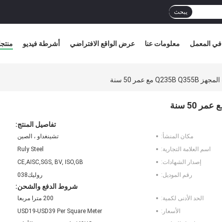
يبحث
في المعمل
معلومات عنا
عرض الواقع الافتراضي
أشرطة فيديو
منتج
مع عمر 50 سنة
تفاصيل المنتج:
مكان المنشأ:
تشينغداو ، الصين
اسم العلامة التجارية:
Ruly Steel
إصدار الشهادات:
CE,AISC,SGS, BV, ISO,GB
رقم الموديل:
روليك038
شروط الدفع والشحن:
الحد الأدنى لكمية:
200 مترا مربعا
الأسعار:
USD19-USD39 Per Square Meter