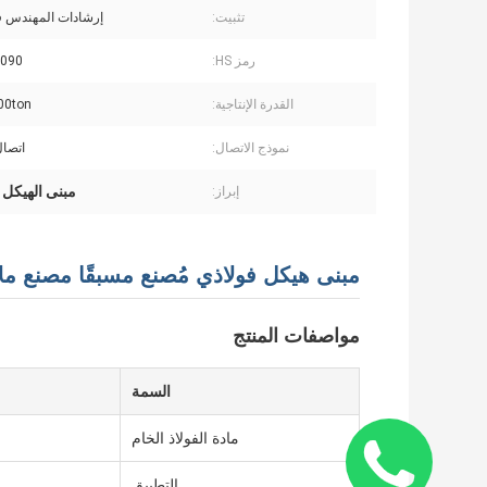
تثبيت:
إرشادات المهندس ف
رمز HS:
090
القدرة الإنتاجية:
0000ton
نموذج الاتصال:
اتصال
مبنى الهيكل 
إبراز:
مبنى هيكل فولاذي مُصنع مسبقًا مصنع ملابس
مواصفات المنتج
السمة
مادة الفولاذ الخام
التطبيق