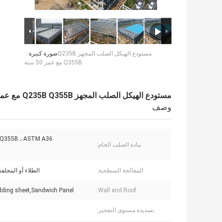
مستودع الهيكل الصلب المجهز Q235B
صورة كبيرة :
Q355B مع عمر 50 سنة
مستودع الهيكل الصلب المجهز Q235B Q355B مع عمر 50 سنة
وصف
 Q355B ، ASTM A36
مادة الصلب الخام:
المعالجة السطحية:
الطلاء أو المجلفن
adding sheet,Sandwich Panel
Wall and Roof:
تسديدة مستوى التفجير: