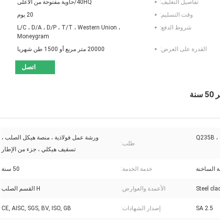
تفاصيل التغليف:
40HQ/حاوية مفتوحة من الأعلى
وقت التسليم:
20 يوم
شروط الدفع:
L/C ، D/A ، D/P ، T/T ، Western Union ،
Moneygram
القدرة على العرض:
20000 متر مربع أو 1500 طن شهريا
اتصل
Q235B ،
ورشة عمل فولاذية ، منصة هيكل الصلب ،
طلب:
تسقيف هيكلي ، جزء من الإطار
ة الساخنة
خدمة الخدمة:
50 سنة
Steel cl
الأعمدة والعوارض:
H القسم الصلب
SA 2.5
إصدار الشهادات:
CE, AISC, SGS, BV, ISO, GB