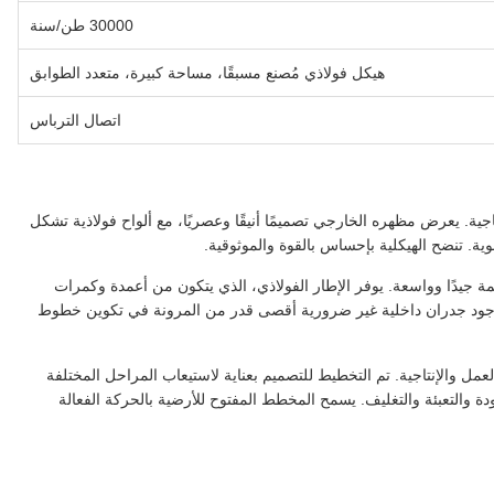
30000 طن/سنة
هيكل فولاذي مُصنع مسبقًا، مساحة كبيرة، متعدد الطوابق
اتصال الترباس
تاجية. يعرض مظهره الخارجي تصميمًا أنيقًا وعصريًا، مع ألواح فولاذية تشكل
ة. تنضح الهيكلية بإحساس بالقوة والموثوقية.
 جيدًا وواسعة. يوفر الإطار الفولاذي، الذي يتكون من أعمدة وكمرات
دم وجود جدران داخلية غير ضرورية أقصى قدر من المرونة في تكوين خطوط
ل والإنتاجية. تم التخطيط للتصميم بعناية لاستيعاب المراحل المختلفة
ة والتعبئة والتغليف. يسمح المخطط المفتوح للأرضية بالحركة الفعالة