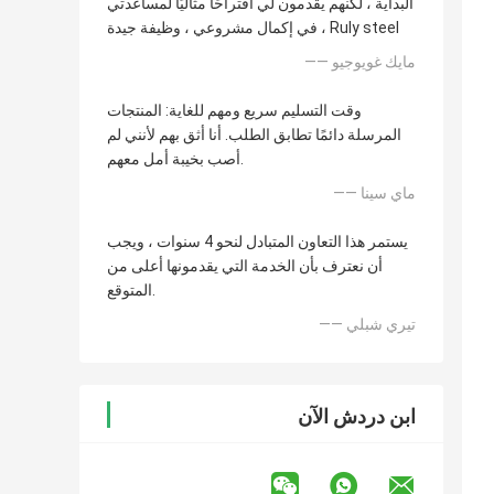
البداية ، لكنهم يقدمون لي اقتراحًا مثاليًا لمساعدتي
في إكمال مشروعي ، وظيفة جيدة ، Ruly steel
—— مايك غويوجيو
وقت التسليم سريع ومهم للغاية: المنتجات
المرسلة دائمًا تطابق الطلب. أنا أثق بهم لأنني لم
أصب بخيبة أمل معهم.
—— ماي سينا
يستمر هذا التعاون المتبادل لنحو 4 سنوات ، ويجب
أن نعترف بأن الخدمة التي يقدمونها أعلى من
المتوقع.
—— تيري شبلي
ابن دردش الآن