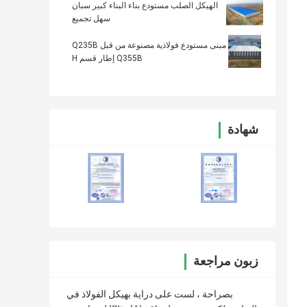
الهيكل الصلب مستودع بناء البناء كبير سبان
سهل تجميع
مبنى مستودع فولاذية مصنوعة من قبل Q235B
Q355B إطار قسم H
شهادة
زبون مراجعة
بصراحة ، لست على دراية بهيكل الفولاذ في