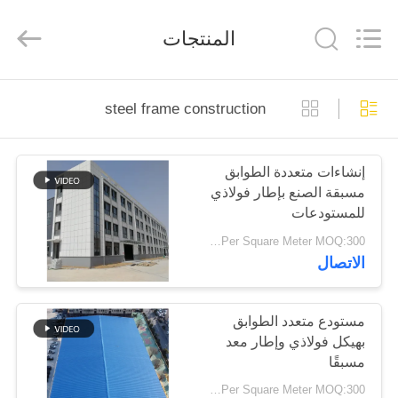
Qingdao
Ruly
Steel
المنتجات
Engineering
Co.,Ltd.
All
Rights
Reserved.
منزل،
steel frame construction
بيت
إنشاءات متعددة الطوابق
منتجات
مسبقة الصنع بإطار فولاذي
للمستودعات
أشرطة
USD29-USD99 Per Square Meter MOQ:300 مترا مربعا
الاتصال
فيديو
عرض
مستودع متعدد الطوابق
بهيكل فولاذي وإطار معد
الواقع
مسبقًا
الافتراضي
USD29-USD99 Per Square Meter MOQ:300 متر مربع