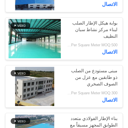
الاتصال
معلومات
عنا
بوابة هيكل الإطار الصلب
لبناء مركز نشاط سبان
النظيف
جولة
USD29-USD99 Per Square Meter MOQ:500 متر مربع
في
الاتصال
المعمل
مبنى مستودع من الصلب
ذو طابقين مع عزل من
مراقبة
الصوف الصخري
الجودة
USD29-USD99 Per Square Meter MOQ:300 مترا مربعا
الاتصال
اتصل
بنا
بناء الإطار الفولاذي متعدد
الطوابق المجهز مسبقاً مع