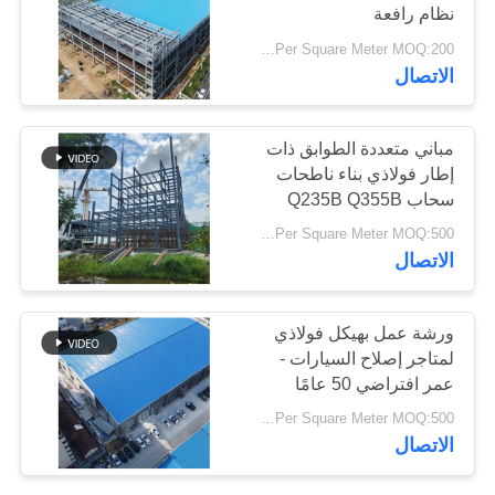
نظام رافعة
أخبار
USD19-USD39 Per Square Meter MOQ:200 مترا مربعا
الاتصال
حل
خطأ
مباني متعددة الطوابق ذات
إطار فولاذي بناء ناطحات
سحاب Q235B Q355B
BLOG
USD29-USD99 Per Square Meter MOQ:500 متر مربع
الاتصال
خريطة
الموقع
ورشة عمل بهيكل فولاذي
لمتاجر إصلاح السيارات -
PRIVACY
عمر افتراضي 50 عامًا
POLICY
USD29-USD99 Per Square Meter MOQ:500 متر مربع
الاتصال