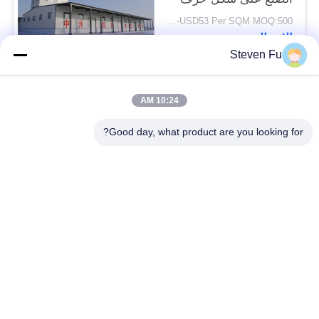
H، درجة Q355
USD29-USD53 Per SQM MOQ:500 متر مربع
الاتصال
Steven Fu
فئات شعبية
جميع
10:24 AM
Good day, what product are you looking for?
مستودع الهيكل الصلب
ورشة الهيكل الصلب
بناء الهيكل الصلب
تصنيع الهيكل الصلب
المباني الجاهزة الصلب
المباني الصلب PEB
الإطار
عوارض الفولاذ الهيكلي
حظيرة الهيكل الصلب