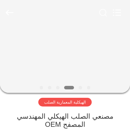
Qingdao
Ruly
Steel
Engineering
Co.,Ltd.
All
Rights
Reserved.
منزل،
بيت
منتجات
أشرطة
فيديو
الهيكلية المعمارية الصلب
عرض
الواقع
مصنعي الصلب الهيكلي المهندسي
المصفح OEM
الافتراضي