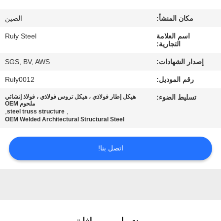
مكان المنشأ:
الصين
معلومات
اسم العلامة
Ruly Steel
عنا
التجارية:
إصدار الشهادات:
SGS, BV, AWS
جولة
رقم الموديل:
Ruly0012
في
تسليط الضوء:
هيكل إطار فولاذي ، هيكل تروس فولاذي ، فولاذ إنشائي
المعمل
ملحوم OEM
,
,
steel truss structure
OEM Welded Architectural Structural Steel
مراقبة
اتصل بنا!
الجودة
اتصل
بنا