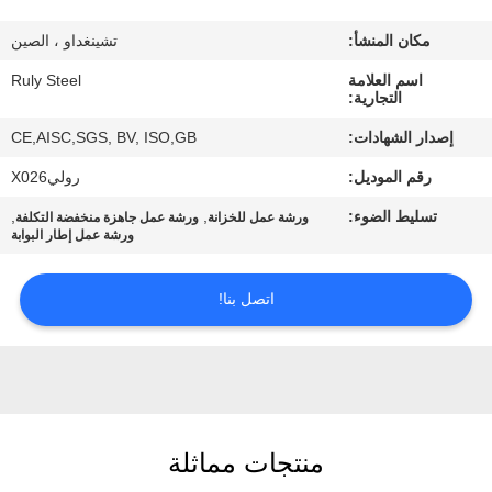
مكان المنشأ:
تشينغداو ، الصين
معلومات
اسم العلامة
Ruly Steel
عنا
التجارية:
إصدار الشهادات:
CE,AISC,SGS, BV, ISO,GB
جولة
رقم الموديل:
روليX026
في
تسليط الضوء:
,
,
ورشة عمل للخزانة
ورشة عمل جاهزة منخفضة التكلفة
المعمل
ورشة عمل إطار البوابة
مراقبة
اتصل بنا!
الجودة
اتصل
بنا
منتجات مماثلة