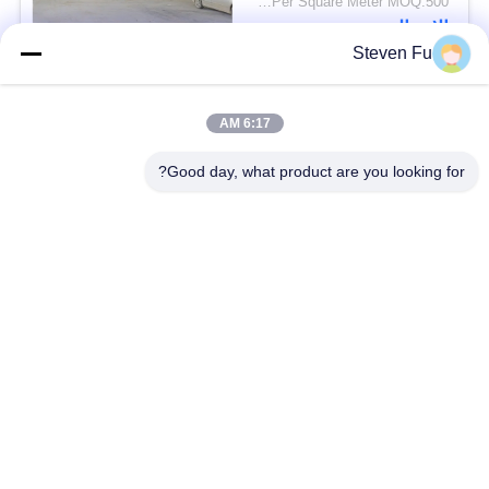
USD29-USD99 Per Square Meter MOQ:500 متر مربع
الاتصال
Steven Fu
فئات شعبية
جميع
6:17 AM
Good day, what product are you looking for?
مستودع الهيكل الصلب
ورشة الهيكل الصلب
بناء الهيكل الصلب
تصنيع الهيكل الصلب
المباني الجاهزة الصلب
المباني الصلب PEB
الإطار
عوارض الفولاذ الهيكلي
حظيرة الهيكل الصلب