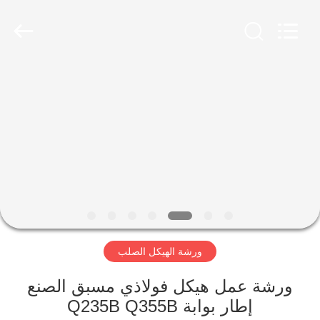
Qingdao
Ruly
Steel
Engineering
Co.,Ltd.
All
Rights
Reserved.
منزل،
بيت
منتجات
أشرطة
فيديو
ورشة الهيكل الصلب
عرض
الواقع
ورشة عمل هيكل فولاذي مسبق الصنع
إطار بوابة Q235B Q355B
الافتراضي