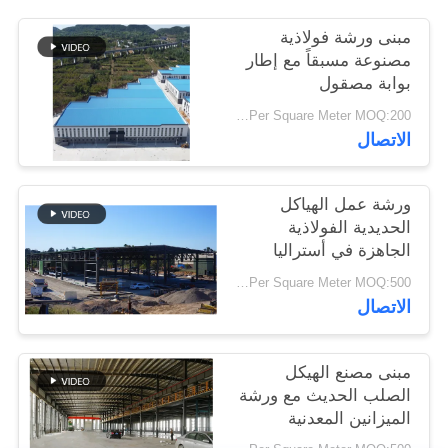
أخبار
مبنى ورشة فولاذية
مصنوعة مسبقاً مع إطار
بوابة مصقول
حل
USD25-USD45 Per Square Meter MOQ:200 مترا مربعا
خطأ
الاتصال
BLOG
ورشة عمل الهياكل
الحديدية الفولاذية
خريطة
الجاهزة في أستراليا
الموقع
USD29-USD99 Per Square Meter MOQ:500 متر مربع
الاتصال
PRIVACY
مبنى مصنع الهيكل
POLICY
الصلب الحديث مع ورشة
الميزانين المعدنية