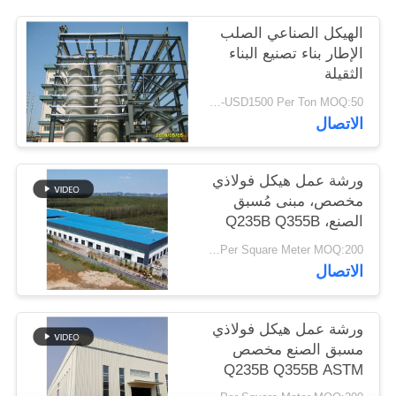
أخبار
الهيكل الصناعي الصلب
الإطار بناء تصنيع البناء
الثقيلة
حل
USD900-USD1500 Per Ton MOQ:50 طن
خطأ
الاتصال
BLOG
ورشة عمل هيكل فولاذي
مخصص، مبنى مُسبق
SITEMAP
الصنع، Q235B Q355B
USD25-USD45 Per Square Meter MOQ:200 مترا مربعا
الاتصال
PRIVACY
POLICY
ورشة عمل هيكل فولاذي
مسبق الصنع مخصص
Q235B Q355B ASTM
A36