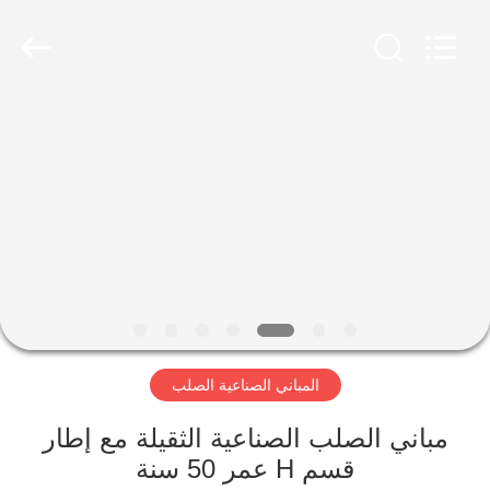
Qingdao
Ruly
Steel
Engineering
Co.,Ltd.
All
Rights
Reserved.
منزل،
بيت
منتجات
أشرطة
فيديو
المباني الصناعية الصلب
عرض
الواقع
مباني الصلب الصناعية الثقيلة مع إطار
قسم H عمر 50 سنة
الافتراضي