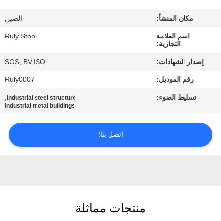
مكان المنشأ:
الصين
معلومات
اسم العلامة
Ruly Steel
عنا
التجارية:
إصدار الشهادات:
SGS, BV,ISO
جولة
رقم الموديل:
Ruly0007
في
تسليط الضوء:
,
industrial steel structure
المعمل
industrial metal buildings
مراقبة
اتصل بنا!
الجودة
اتصل
بنا
منتجات مماثلة