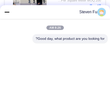
USD25-USD45 Per Square Meter MOQ:200 مترا مربعا
الاتصال
Steven Fu
فئات شعبية
جميع
8:26 AM
Good day, what product are you looking for?
مستودع الهيكل الصلب
ورشة الهيكل الصلب
بناء الهيكل الصلب
تصنيع الهيكل الصلب
المباني الجاهزة الصلب
المباني الصلب PEB
الإطار
عوارض الفولاذ الهيكلي
حظيرة الهيكل الصلب