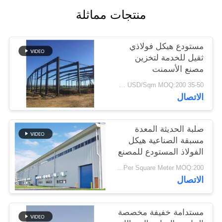
أخبار
منتجات مماثلة
حل
مستودع هيكل فولاذي
ثقيل للخدمة لتخزين
خطأ
مصنع الأسمنت
35-50 USD/Sqm MOQ:200 متر مربع
BLOG
الاتصال
خريطة
صلبة الحديثة المعدة
الموقع
مسبقة الصناعية هيكل
الفولاذ المستودع للمصنع
USD29-USD49 Per Square Meter MOQ:200 متر مربع
PRIVACY
الاتصال
POLICY
مستدامة خفيفة مخصصة