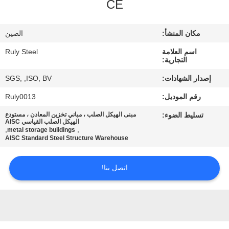
CE
معلومات
مكان المنشأ:
الصين
عنا
اسم العلامة
Ruly Steel
التجارية:
جولة
إصدار الشهادات:
SGS, ,ISO, BV
في
رقم الموديل:
Ruly0013
المعمل
تسليط الضوء:
مبنى الهيكل الصلب ، مباني تخزين المعادن ، مستودع
الهيكل الصلب القياسي AISC
,
,
metal storage buildings
AISC Standard Steel Structure Warehouse
مراقبة
الجودة
اتصل بنا!
اتصل
بنا