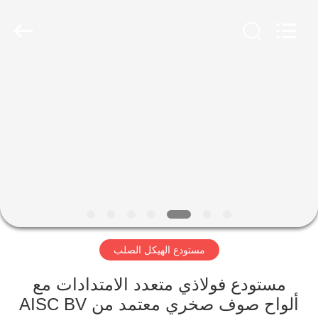
Qingdao
Ruly
Steel
Engineering
Co.,Ltd.
All
Rights
Reserved.
منزل،
بيت
منتجات
أشرطة
فيديو
مستودع الهيكل الصلب
عرض
الواقع
مستودع فولاذي متعدد الامتدادات مع
ألواح صوف صخري معتمد من AISC BV
الافتراضي