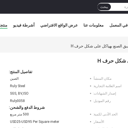
يبحث
في المعمل
معلومات عنا
عرض الواقع الافتراضي
أشرطة فيديو
منتج
ق الصنع بهياكل على شكل حرف H
ى شكل حرف H
تفاصيل المنتج:
مكان المنشأ:
الصين
اسم العلامة التجارية:
Ruly Steel
إصدار الشهادات:
SGS, BV,ISO
رقم الموديل:
Ruly0058
شروط الدفع والشحن:
الحد الأدنى لكمية:
500 متر مربع
الأسعار:
USD25-USD95 Per Square meter