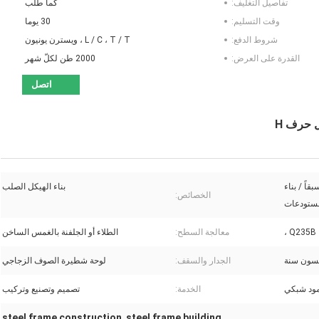
تفاصيل التغليف:
كما طلب
وقت التسليم:
30 يوما
شروط الدفع:
L / C ، T / T ، ويسترن يونيون
القدرة على العرض:
2000 طن لكلّ شهر
اتصل
 حرف H
قاً / بناء
بناء الهيكل الصلب
الخصائص:
لمستودعات
Q235B ،
معالجة السطح:
الطلاء أو الجلفنة بالغمس الساخن
سون سنة
الجدار والسقف:
لوحة شطيرة الصوف الزجاجي
الخدمة:
تصميم وتصنيع وتركيب
steel frame construction
steel frame building
,