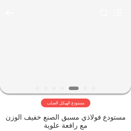
Qingdao
Ruly
Steel
Engineering
Co.,Ltd.
All
Rights
Reserved.
منزل،
بيت
منتجات
أشرطة
فيديو
مستودع الهيكل الصلب
عرض
الواقع
مستودع فولاذي مسبق الصنع خفيف الوزن
مع رافعة علوية
الافتراضي