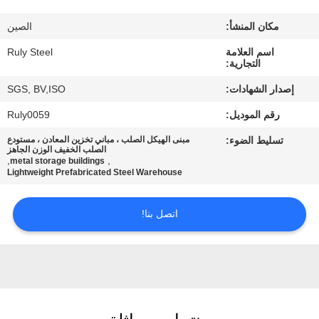
مكان المنشأ:
الصين
معلومات
اسم العلامة
Ruly Steel
عنا
التجارية:
إصدار الشهادات:
SGS, BV,ISO
جولة
رقم الموديل:
Ruly0059
في
تسليط الضوء:
مبنى الهيكل الصلب ، مباني تخزين المعادن ، مستودع
المعمل
الصلب الخفيف الوزن الجاهز
,
,
metal storage buildings
Lightweight Prefabricated Steel Warehouse
مراقبة
اتصل بنا!
الجودة
اتصل
بنا