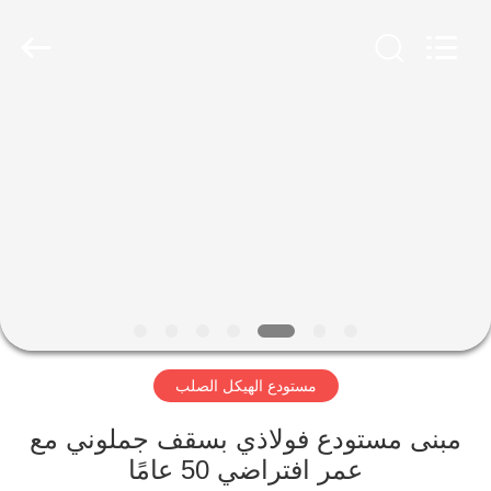
Qingdao
Ruly
Steel
Engineering
Co.,Ltd.
All
Rights
Reserved.
منزل،
بيت
منتجات
أشرطة
فيديو
مستودع الهيكل الصلب
عرض
الواقع
مبنى مستودع فولاذي بسقف جملوني مع
عمر افتراضي 50 عامًا
الافتراضي