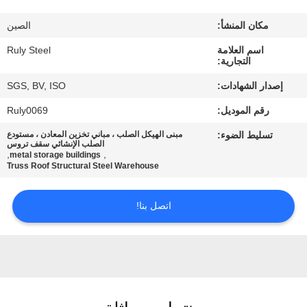
مكان المنشأ:
الصين
معلومات
اسم العلامة
Ruly Steel
عنا
التجارية:
إصدار الشهادات:
SGS, BV, ISO
جولة
رقم الموديل:
Ruly0069
في
تسليط الضوء:
مبنى الهيكل الصلب ، مباني تخزين المعادن ، مستودع
المعمل
الصلب الإنشائي سقف تروس
,
,
metal storage buildings
Truss Roof Structural Steel Warehouse
مراقبة
اتصل بنا!
الجودة
اتصل
بنا