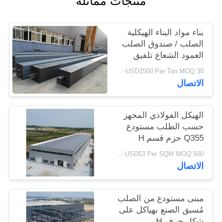
منتجات مماثلة
أخبار
بناء مواد البناء الهيكلية
حل
الصلب / صندوق الصلب
العمود الشعاع تلفيق
خطأ
USD900-USD1500 Per Ton MOQ:30 طن
الاتصال
BLOG
الهيكل الفولاذي المجهز
SITEMAP
حسب الطلب مستودع
Q355 حزم قسم H
PRIVACY
USD29-USD53 Per SQM MOQ:500 متر مربع
الاتصال
POLICY
مبنى مستودع من الصلب
مُسبق الصنع بهياكل على
شكل حرف H