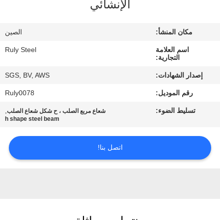
الإنشائي
معلومات
مكان المنشأ:
الصين
عنا
اسم العلامة
Ruly Steel
التجارية:
جولة
إصدار الشهادات:
SGS, BV, AWS
في
رقم الموديل:
Ruly0078
المعمل
تسليط الضوء:
,
شعاع مربع الصلب ، ح شكل شعاع الصلب
h shape steel beam
مراقبة
اتصل بنا!
الجودة
اتصل
بنا