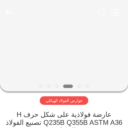
Qingdao
Ruly
Steel
Engineering
Co.,Ltd.
All
Rights
Reserved.
منزل،
بيت
منتجات
أشرطة
فيديو
عوارض الفولاذ الهيكلي
عرض
الواقع
عارضة فولاذية على شكل حرف H
Q235B Q355B ASTM A36 تصنيع الفولاذ
الافتراضي