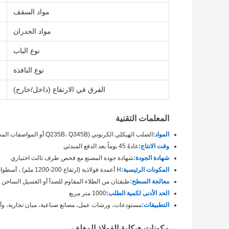
مواد السقف
مواد الجدران
نوع الباب
نوع النافذة
الفرق في الارتفاع (داخل/خارج)
المعلمات التقنية
المواد:
الصلب الهيكلي الكربوني (Q235B، Q345B أو المواصفات المخصصة)
وقت الانتاج:
عادةً 45 يوماً بعد الدفع المبدئي
شهادة الجودة:
شهادة جودة المصنع مع فحص طرف ثالث اختياري
المكونات الرئيسية:
H أعمدة فولاذية (ارتفاع 200-1200 ملم) ، أسطوانات C / Z المصنعة بالزيت ، أنظمة دعم الفولاذ
معالجة السطح:
طبقتان من الطلاء المقاوم للصدأ أو الغسيل الساخن
الحد الأدنى لكمية الطلب:
1000 متر مربع
التطبيقات:
مستودعات، ورشات عمل، مصانع صناعية، مبان تجارية، وأ
مكونات هيكلية الفولاذ المغلف