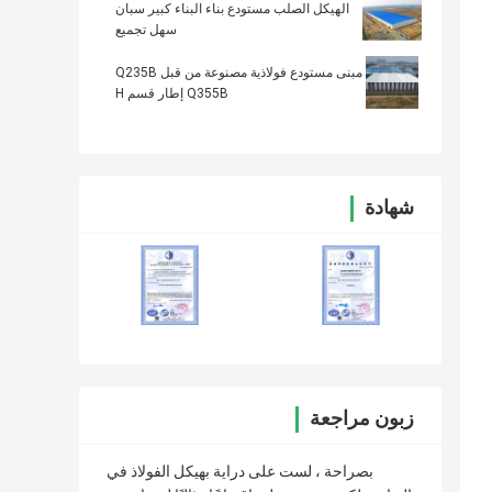
الهيكل الصلب مستودع بناء البناء كبير سبان
سهل تجميع
مبنى مستودع فولاذية مصنوعة من قبل Q235B
Q355B إطار قسم H
شهادة
زبون مراجعة
بصراحة ، لست على دراية بهيكل الفولاذ في