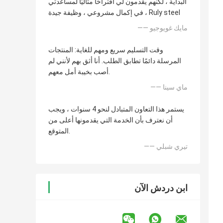
البداية ، لكنهم يقدمون لي اقتراحًا مثاليًا لمساعدتي
في إكمال مشروعي ، وظيفة جيدة ، Ruly steel
—— مايك غويوجيو
وقت التسليم سريع ومهم للغاية: المنتجات
المرسلة دائمًا تطابق الطلب. أنا أثق بهم لأنني لم
أصب بخيبة أمل معهم.
—— ماي سينا
يستمر هذا التعاون المتبادل لنحو 4 سنوات ، ويجب
أن نعترف بأن الخدمة التي يقدمونها أعلى من
المتوقع.
—— تيري شبلي
ابن دردش الآن