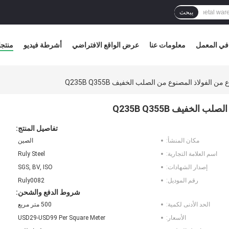
يبحث
في المعمل
معلومات عنا
عرض الواقع الافتراضي
أشرطة فيديو
منتج
 الفولاذ المصنوع من الصلب الخفيف Q235B Q355B
لخفيف Q235B Q355B
تفاصيل المنتج:
مكان المنشأ:
الصين
اسم العلامة التجارية:
Ruly Steel
إصدار الشهادات:
SGS, BV, ISO
رقم الموديل:
Ruly0082
شروط الدفع والشحن:
الحد الأدنى لكمية:
500 متر مربع
الأسعار:
USD29-USD99 Per Square Meter