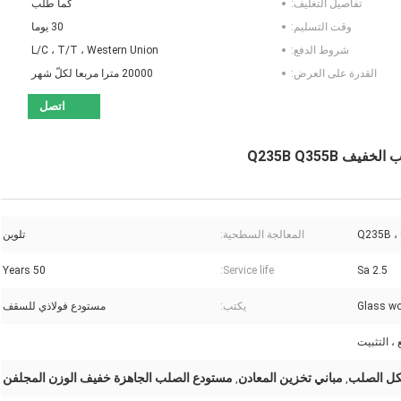
تفاصيل التغليف:
كما طلب
وقت التسليم:
30 يوما
شروط الدفع:
L/C ، T/T ، Western Union
القدرة على العرض:
20000 مترا مربعا لكلّ شهر
اتصل
Q235B Q355B
Q235B ،
المعالجة السطحية:
تلوين
50 Years
Service life:
Sa 2.5
Glass wo
يكتب:
مستودع فولاذي للسقف
 ، التثبيت
يكل الصلب
مباني تخزين المعادن
مستودع الصلب الجاهزة خفيف الوزن المجلفن
,
,