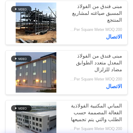
أخبار
مبنى فندق من الفولاذ
المسبق صياغته لمشاريع
المنتجع
حل
USD19-USD39 Per Square Meter MOQ:200 متر مربع
خطأ
الاتصال
BLOG
مبنى فندق من الفولاذ
المعدل متعدد الطوابق
مضاد للزلزال
SITEMAP
USD29-USD49 Per Square Meter MOQ:200 متر مربع
الاتصال
PRIVACY
POLICY
المباني المكتبية الفولاذية
الفعالة المصممة حسب
الطلب والتي يتم تجميعها
بسرعة للشركات الحديثة
USD29-USD99 Per Square Meter MOQ:200 متر مربع