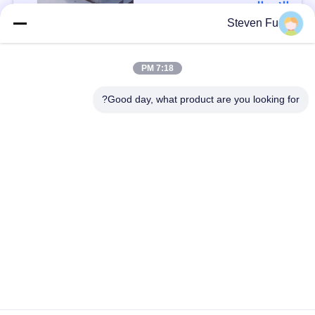
الاتصال
Steven Fu
فئات شعبية
جميع
7:18 PM
Good day, what product are you looking for?
مستودع الهيكل الصلب
ورشة الهيكل الصلب
بناء الهيكل الصلب
تصنيع الهيكل الصلب
المباني الجاهزة الصلب
المباني الصلب PEB
الإطار
عوارض الفولاذ الهيكلي
حظيرة الهيكل الصلب