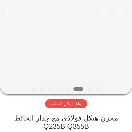
Qingdao
Ruly
Steel
Engineering
Co.,Ltd.
All
Rights
Reserved.
منزل،
بيت
منتجات
أشرطة
فيديو
بناء الهيكل الصلب
عرض
الواقع
مخزن هيكل فولاذي مع جدار الحائط
Q235B Q355B
الافتراضي