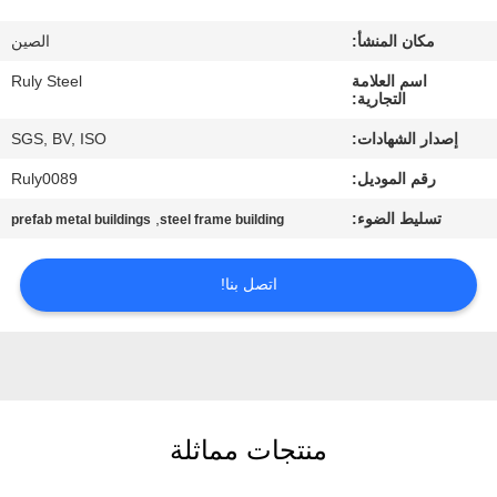
مكان المنشأ:
الصين
معلومات
اسم العلامة
Ruly Steel
عنا
التجارية:
إصدار الشهادات:
SGS, BV, ISO
جولة
رقم الموديل:
Ruly0089
في
تسليط الضوء:
,
prefab metal buildings
steel frame building
المعمل
اتصل بنا!
مراقبة
الجودة
اتصل
منتجات مماثلة
بنا