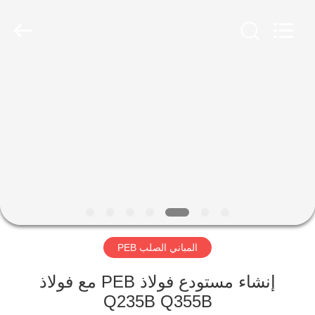
Qingdao
Ruly
Steel
Engineering
Co.,Ltd.
All
Rights
Reserved.
منزل،
بيت
منتجات
أشرطة
فيديو
المباني الصلب PEB
عرض
الواقع
إنشاء مستودع فولاذ PEB مع فولاذ
Q235B Q355B
الافتراضي