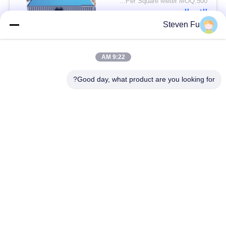
USD29-USD99 Per Square Meter MOQ:500 مترا مربعا
الاتصال
Steven Fu
فئات شعبية
جميع
9:22 AM
Good day, what product are you looking for?
مستودع الهيكل الصلب
ورشة الهيكل الصلب
بناء الهيكل الصلب
تصنيع الهيكل الصلب
المباني الجاهزة الصلب
المباني الصلب PEB
الإطار
عوارض الفولاذ الهيكلي
حظيرة الهيكل الصلب