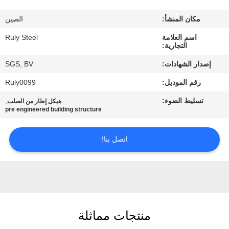
مكان المنشأ:
الصين
معلومات
اسم العلامة
Ruly Steel
عنا
التجارية:
إصدار الشهادات:
SGS, BV
جولة
رقم الموديل:
Ruly0099
في
تسليط الضوء:
,
هيكل إطار من الصلب
المعمل
pre engineered building structure
مراقبة
اتصل بنا!
الجودة
اتصل
بنا
منتجات مماثلة