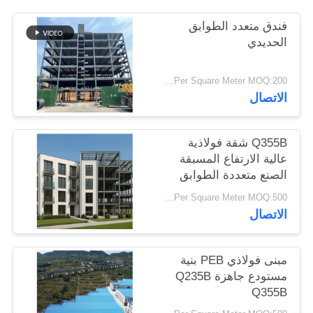
أخبار
فندق متعدد الطوابق
الحديدي
حل
USD29-USD99 Per Square Meter MOQ:200 متر مربع
خطأ
الاتصال
BLOG
Q355B شقة فولاذية
عالية الارتفاع المسبقة
SITEMAP
الصنع متعددة الطوابق
USD29-USD99 Per Square Meter MOQ:500 مترا مربعا
الاتصال
PRIVACY
POLICY
مبنى فولاذي PEB بنية
مستودع جاهزة Q235B
Q355B