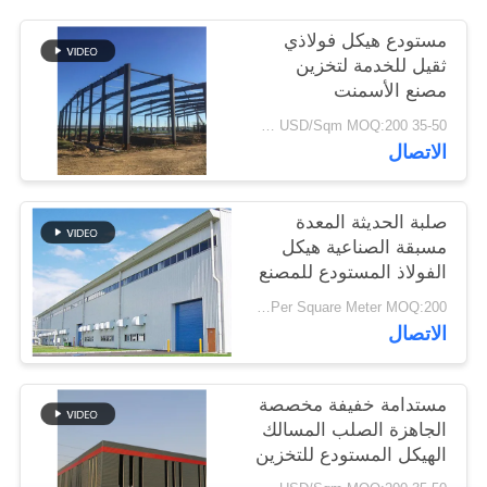
أخبار
مستودع هيكل فولاذي
ثقيل للخدمة لتخزين
مصنع الأسمنت
حل
35-50 USD/Sqm MOQ:200 متر مربع
خطأ
الاتصال
BLOG
صلبة الحديثة المعدة
مسبقة الصناعية هيكل
SITEMAP
الفولاذ المستودع للمصنع
USD29-USD49 Per Square Meter MOQ:200 متر مربع
الاتصال
PRIVACY
POLICY
مستدامة خفيفة مخصصة
الجاهزة الصلب المسالك
الهيكل المستودع للتخزين