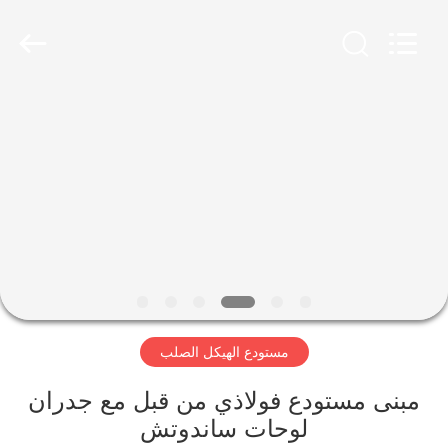
Qingdao
Ruly
Steel
Engineering
Co.,Ltd.
All
Rights
Reserved.
منزل،
بيت
منتجات
أشرطة
فيديو
مستودع الهيكل الصلب
عرض
الواقع
مبنى مستودع فولاذي من قبل مع جدران
لوحات ساندوتش
الافتراضي