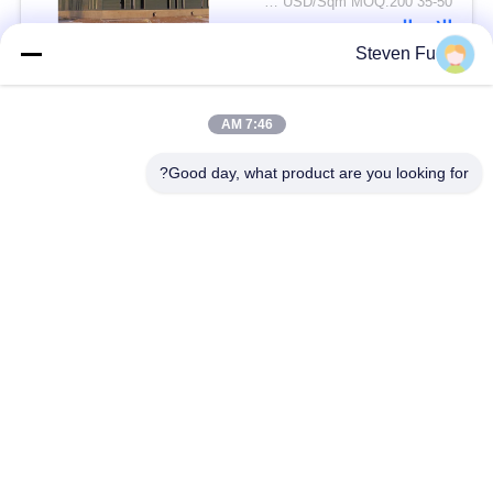
35-50 USD/Sqm MOQ:200 متر مربع
الاتصال
Steven Fu
فئات شعبية
جميع
7:46 AM
Good day, what product are you looking for?
مستودع الهيكل الصلب
ورشة الهيكل الصلب
بناء الهيكل الصلب
تصنيع الهيكل الصلب
المباني الجاهزة الصلب
المباني الصلب PEB
الإطار
عوارض الفولاذ الهيكلي
حظيرة الهيكل الصلب