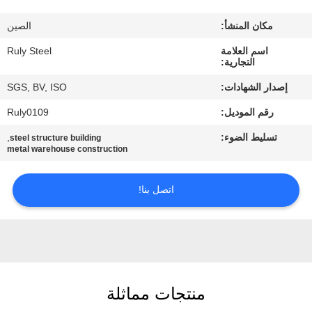
مكان المنشأ:
الصين
معلومات
اسم العلامة
Ruly Steel
عنا
التجارية:
إصدار الشهادات:
SGS, BV, ISO
جولة
رقم الموديل:
Ruly0109
في
تسليط الضوء:
,
steel structure building
المعمل
metal warehouse construction
مراقبة
اتصل بنا!
الجودة
اتصل
بنا
منتجات مماثلة