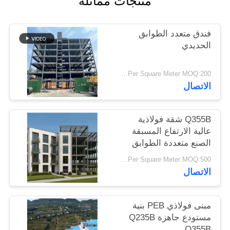
منتجات مماثلة
أخبار
فندق متعدد الطوابق
حل
الحديدي
خطأ
USD29-USD99 Per Square Meter MOQ:200 متر مربع
الاتصال
BLOG
Q355B شقة فولاذية
SITEMAP
عالية الارتفاع المسبقة
الصنع متعددة الطوابق
PRIVACY
USD29-USD99 Per Square Meter MOQ:500 مترا مربعا
الاتصال
POLICY
مبنى فولاذي PEB بنية
مستودع جاهزة Q235B
Q355B