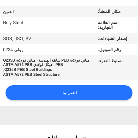
مكان المنشأ:
الصين
معلومات
اسم العلامة
Ruly Steel
عنا
التجارية:
إصدار الشهادات:
SGS, ,ISO, BV
جولة
رقم الموديل:
رولي 0234
في
تسليط الضوء:
مباني فولاذية PEB سابقة الهندسة ، مباني فولاذية Q235B
المعمل
PEB ، هيكل فولاذي ASTM A572 PEB
,
,
Q235B PEB Steel Buildings
ASTM A572 PEB Steel Structure
مراقبة
اتصل بنا!
الجودة
اتصل
بنا