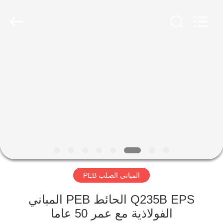
Qingdao
Ruly
Steel
Engineering
Co.,Ltd.
All
Rights
Reserved.
منزل،
بيت
منتجات
أشرطة
فيديو
المباني الصلب PEB
عرض
الواقع
Q235B EPS الحائط PEB المباني
الفولاذية مع عمر 50 عاما
الافتراضي