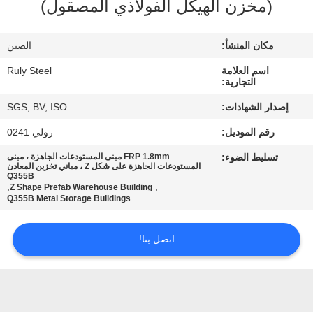
(مخزن الهيكل الفولاذي المصقول)
معلومات
مكان المنشأ:
الصين
عنا
اسم العلامة
Ruly Steel
التجارية:
جولة
إصدار الشهادات:
SGS, BV, ISO
في
رقم الموديل:
رولي 0241
المعمل
تسليط الضوء:
FRP 1.8mm مبنى المستودعات الجاهزة ، مبنى
المستودعات الجاهزة على شكل Z ، مباني تخزين المعادن
Q355B
,
,
Z Shape Prefab Warehouse Building
مراقبة
Q355B Metal Storage Buildings
الجودة
اتصل بنا!
اتصل
بنا