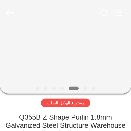
Qingdao
Ruly
Steel
Engineering
Co.,Ltd.
All
Rights
Reserved.
منزل،
بيت
منتجات
أشرطة
فيديو
مستودع الهيكل الصلب
عرض
الواقع
Q355B Z Shape Purlin 1.8mm
Galvanized Steel Structure Warehouse
الافتراضي