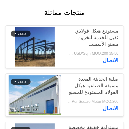
أخبار
منتجات مماثلة
حل
مستودع هيكل فولاذي
خطأ
ثقيل للخدمة لتخزين
مصنع الأسمنت
BLOG
35-50 USD/Sqm MOQ:200 متر مربع
الاتصال
SITEMAP
صلبة الحديثة المعدة
مسبقة الصناعية هيكل
PRIVACY
الفولاذ المستودع للمصنع
POLICY
USD29-USD49 Per Square Meter MOQ:200 متر مربع
الاتصال
مستدامة خفيفة مخصصة