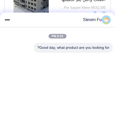
بسرعة للشركات الحديثة
USD29-USD99 Per Square Meter MOQ:200 متر مربع
الاتصال
Steven Fu
فئات شعبية
جميع
8:52 PM
Good day, what product are you looking for?
مستودع الهيكل الصلب
ورشة الهيكل الصلب
بناء الهيكل الصلب
تصنيع الهيكل الصلب
المباني الجاهزة الصلب
المباني الصلب PEB
الإطار
عوارض الفولاذ الهيكلي
حظيرة الهيكل الصلب