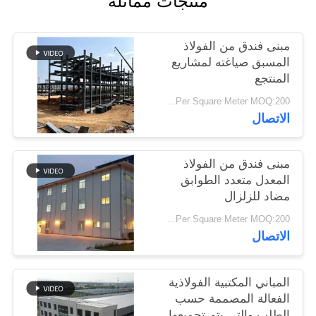
منتجات مماثلة
أخبار
مبنى فندق من الفولاذ
حل
المسبق صياغته لمشاريع
المنتجع
خطأ
USD19-USD39 Per Square Meter MOQ:200 متر مربع
الاتصال
BLOG
مبنى فندق من الفولاذ
SITEMAP
المعدل متعدد الطوابق
مضاد للزلزال
PRIVACY
USD29-USD49 Per Square Meter MOQ:200 متر مربع
الاتصال
POLICY
المباني المكتبية الفولاذية
الفعالة المصممة حسب
الطلب والتي يتم تجميعها