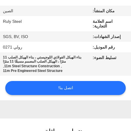
مكان المنشأ:
الصين
معلومات
اسم العلامة
Ruly Steel
عنا
التجارية:
إصدار الشهادات:
SGS, BV, ISO
جولة
رقم الموديل:
رولي 0271
في
تسليط الضوء:
بناء الهيكل الفولاذي اللوجيستي ، بناء الهيكل الصلب 11
المعمل
مترًا ، الهيكل الصلب المصمم مسبقًا 11 مترًا
,
,
11m Steel Structure Construction
11m Pre Engineered Steel Structure
مراقبة
اتصل بنا!
الجودة
اتصل
بنا