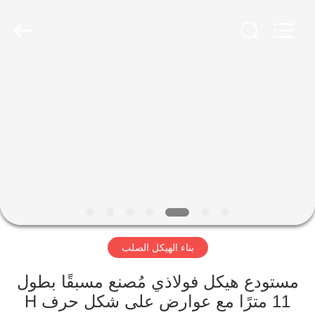
Qingdao
Ruly
Steel
Engineering
Co.,Ltd.
All
Rights
Reserved.
منزل،
بيت
منتجات
أشرطة
فيديو
بناء الهيكل الصلب
عرض
الواقع
مستودع هيكل فولاذي مُصنع مسبقًا بطول
11 مترًا مع عوارض على شكل حرف H
الافتراضي