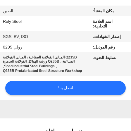
مكان المنشأ:
الصين
معلومات
اسم العلامة
Ruly Steel
عنا
التجارية:
إصدار الشهادات:
SGS, BV, ISO
جولة
رقم الموديل:
رولي 0295
في
تسليط الضوء:
Q235B المباني الفولاذية الصناعية ، المباني الفولاذية
المعمل
الصناعية ، Q235B ورشة الهياكل الفولاذية الجاهزة
,
,
Shed Industrial Steel Buildings
Q235B Prefabricated Steel Structure Workshop
مراقبة
اتصل بنا!
الجودة
اتصل
بنا