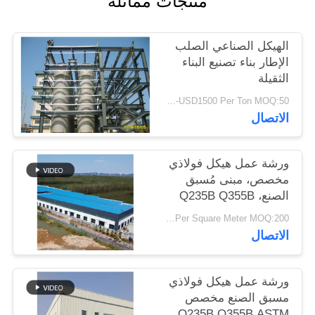
منتجات مماثلة
أخبار
الهيكل الصناعي الصلب
حل
الإطار بناء تصنيع البناء
الثقيلة
خطأ
USD900-USD1500 Per Ton MOQ:50 طن
الاتصال
BLOG
ورشة عمل هيكل فولاذي
خريطة
مخصص، مبنى مُسبق
الصنع، Q235B Q355B
الموقع
USD25-USD45 Per Square Meter MOQ:200 مترا مربعا
الاتصال
PRIVACY
POLICY
ورشة عمل هيكل فولاذي
مسبق الصنع مخصص
Q235B Q355B ASTM