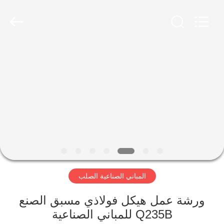
Qingdao
Ruly
Steel
Engineering
Co.,Ltd.
All
Rights
Reserved.
منزل،
بيت
منتجات
أشرطة
فيديو
المباني الصناعية الصلب
عرض
الواقع
ورشة عمل هيكل فولاذي مسبق الصنع
Q235B للمباني الصناعية
الافتراضي