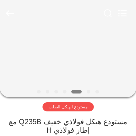
Qingdao
Ruly
Steel
Engineering
Co.,Ltd.
All
Rights
Reserved.
منزل،
بيت
منتجات
أشرطة
فيديو
مستودع الهيكل الصلب
عرض
الواقع
مستودع هيكل فولاذي خفيف Q235B مع
إطار فولاذي H
الافتراضي