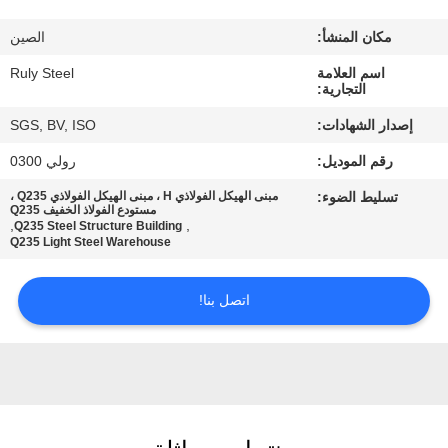
مكان المنشأ:
الصين
معلومات
اسم العلامة
Ruly Steel
عنا
التجارية:
إصدار الشهادات:
SGS, BV, ISO
جولة
رقم الموديل:
رولي 0300
في
تسليط الضوء:
مبنى الهيكل الفولاذي H ، مبنى الهيكل الفولاذي Q235 ،
المعمل
مستودع الفولاذ الخفيف Q235
,
,
Q235 Steel Structure Building
Q235 Light Steel Warehouse
مراقبة
اتصل بنا!
الجودة
اتصل
بنا