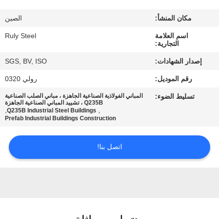
مكان المنشأ:
الصين
معلومات
اسم العلامة
Ruly Steel
عنا
التجارية:
إصدار الشهادات:
SGS, BV, ISO
جولة
رقم الموديل:
رولي 0320
في
تسليط الضوء:
المباني الفولاذية الصناعية الجاهزة ، مباني الصلب الصناعية
المعمل
Q235B ، تشييد المباني الصناعية الجاهزة
,
,
Q235B Industrial Steel Buildings
Prefab Industrial Buildings Construction
مراقبة
اتصل بنا!
الجودة
اتصل
بنا