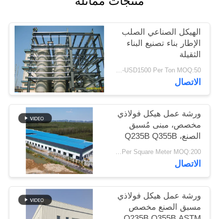
منتجات مماثلة
أخبار
الهيكل الصناعي الصلب
حل
الإطار بناء تصنيع البناء
الثقيلة
خطأ
USD900-USD1500 Per Ton MOQ:50 طن
الاتصال
BLOG
ورشة عمل هيكل فولاذي
SITEMAP
مخصص، مبنى مُسبق
الصنع، Q235B Q355B
PRIVACY
USD25-USD45 Per Square Meter MOQ:200 مترا مربعا
الاتصال
POLICY
ورشة عمل هيكل فولاذي
مسبق الصنع مخصص
Q235B Q355B ASTM