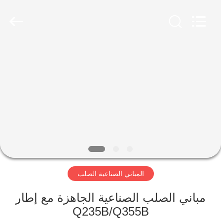
Qingdao
Ruly
Steel
Engineering
Co.,Ltd.
All
Rights
Reserved.
منزل،
بيت
منتجات
أشرطة
فيديو
المباني الصناعية الصلب
عرض
الواقع
مباني الصلب الصناعية الجاهزة مع إطار
Q235B/Q355B
الافتراضي